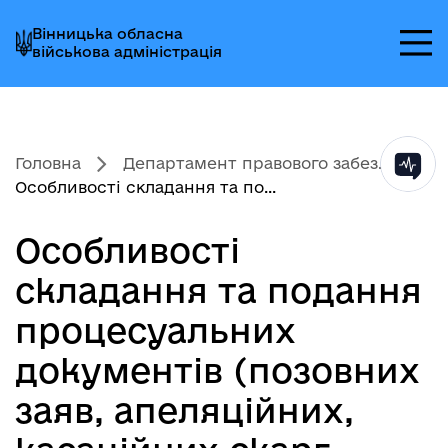
Перейти
Перейти
Перейти
Вінницька обласна
до
до
до
військова адміністрація
головного
головного
головного
меню
вмісту
колонтитула
Головна
Департамент правового забез...
Особливості складання та по...
Особливості
складання та подання
процесуальних
документів (позовних
заяв, апеляційних,