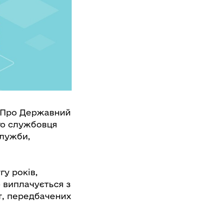
 «Про Державний
го службовця
служби,
гу років,
 виплачується з
т, передбачених