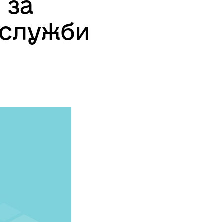
 за
 служби