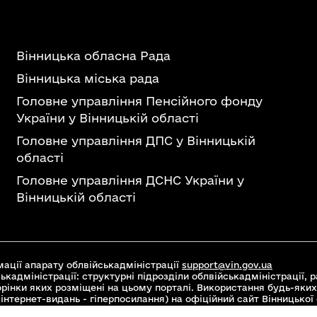
Вінницька обласна Рада
Вінницька міська рада
Головне управління Пенсійного фонду
України у Вінницькій області
Головне управління ДПС у Вінницькій
області
Головне управління ДСНС України у
Вінницькій області
ації апарату облвійськадміністрації
support@vin.gov.ua
ькадміністрації: структурні підрозділи облвійськадміністрації, ра
торінки яких розміщені на цьому порталі. Використання будь-яких
інтернет-видань - гіперпосилання) на офіційний сайт Вінницької
 Commons Attribution 4.0 International license, якщо не зазначен