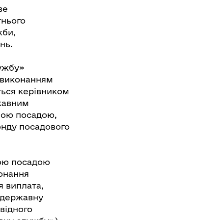
ве
тнього
жби,
нь.
лужбу»
з виконанням
ться керівником
жавним
ною посадою,
онду посадового
ною посадою
онання
я виплата,
о державну
відного