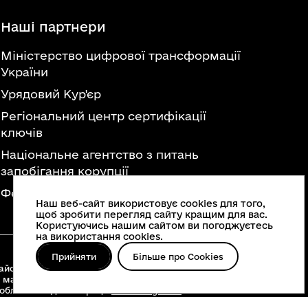
Наші партнери
Міністерство цифрової трансформації
України
Урядовий Кур'єр
Регіональний центр сертифікації
ключів
Національне агентство з питань
запобігання корупції
Федерація професійних спілок України
Наш веб-сайт використовує cookies для того,
щоб зробити перегляд сайту кращим для вас.
Користуючись нашим сайтом ви погоджуєтесь
на використання cookies.
Прийняти
Більше про Cookies
йонні військові адміністрації, територіальні
 матеріалів, що опубліковані на цьому сайті,
 облвійськадміністрації
www.vin.gov.ua
.
о інше