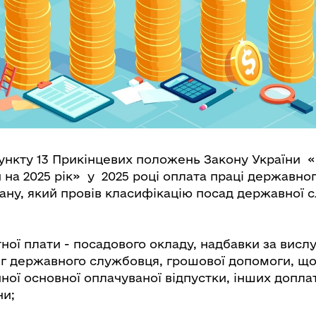
пункту 13 Прикінцевих положень Закону України
на 2025 рік»
у 2025 році оплата праці державно
ану, який провів класифікацію посад державної 
ітної плати - посадового окладу, надбавки за вислу
нг державного службовця, грошової допомоги, що
ної основної оплачуваної відпустки, інших допла
ни;