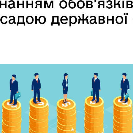
онанням обов’язків
садою державної