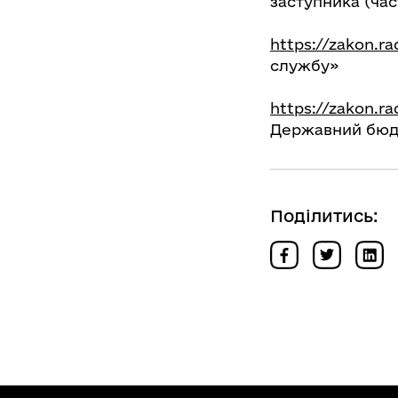
заступника (час
https://zakon.r
службу»
https://zakon.r
Державний бюдж
Поділитись: