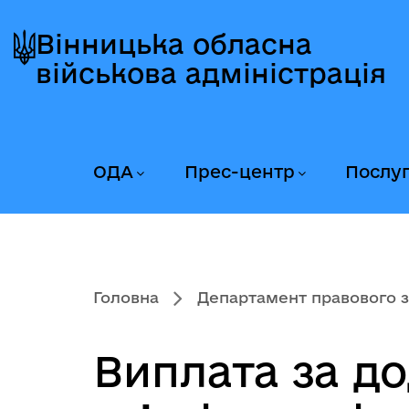
Перейти
Перейти
Перейти
до
до
до
Вінницька обласна
головного
головного
головного
військова адміністрація
меню
вмісту
колонтитула
ОДА
Прес-центр
Послу
Головна
Департамент правового за
Виплата за д