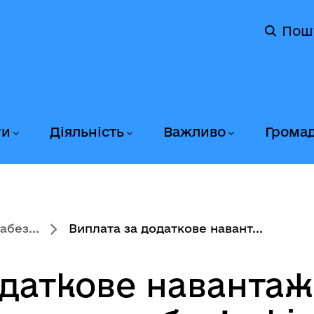
Пош
ги
Діяльність
Важливо
Грома
без...
Виплата за додаткове навант...
одаткове навантаж