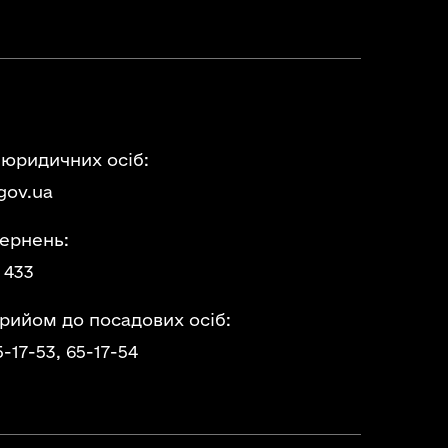
 юридичних осіб:
gov.ua
ернень:
 433
прийом до посадових осіб:
5-17-53,
65-17-54