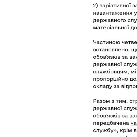
2) варіативної 
навантаження у 
державного слу
матеріальної д
Частиною четве
встановлено, щ
обов’язків за 
державної служ
службовцям, мі
пропорційно до
окладу за відп
Разом з тим, с
державної служ
обов’язків за 
передбачена
ча
службу», крім в