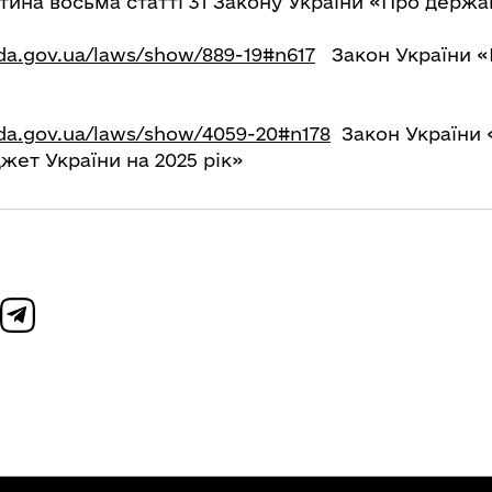
тина восьма статті 31 Закону України «Про держа
ada.gov.ua/laws/show/889-19#n617
Закон України «
ada.gov.ua/laws/show/4059-20#n178
Закон України 
ет України на 2025 рік»