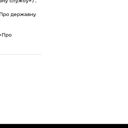
вну службу») .
Про державну
«Про