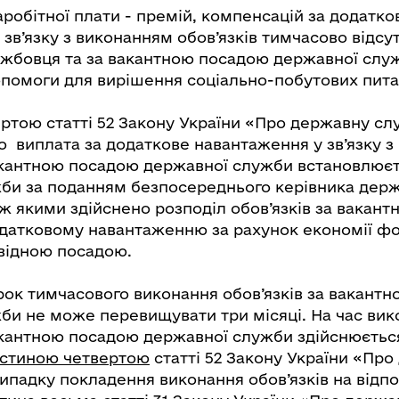
заробітної плати - премій, компенсацій за додатко
зв’язку з виконанням обов’язків тимчасово відсу
жбовця та за вакантною посадою державної слу
опомоги для вирішення соціально-побутових пита
ртою статті 52 Закону України «Про державну с
о виплата за додаткове навантаження у зв’язку 
вакантною посадою державної служби встановлює
би за поданням безпосереднього керівника дер
ж якими здійснено розподіл обов’язків за вакант
датковому навантаженню за рахунок економії ф
овідною посадою.
трок тимчасового виконання обов’язків за вакант
би не може перевищувати три місяці. На час вик
вакантною посадою державної служби здійснюєтьс
стиною четвертою
статті 52 Закону України «Пр
ипадку покладення виконання обов’язків на відпо