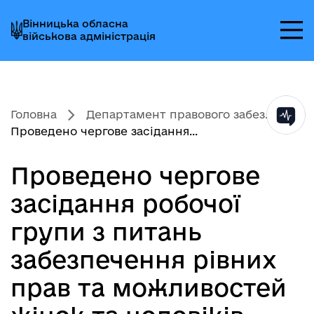
Перейти
Перейти
Перейти
Вінницька обласна
до
до
до
військова адміністрація
головного
головного
головного
меню
вмісту
колонтитула
Головна
Департамент правового забез...
Проведено чергове засідання...
Проведено чергове
засідання робочої
групи з питань
забезпечення рівних
прав та можливостей