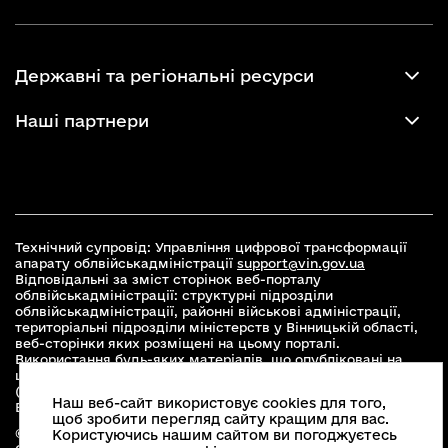
Державні та регіональні ресурси
Наші партнери
Технічний супровід: Управління цифрової трансформації
апарату облвійськадміністрації
support@vin.gov.ua
Відповідальні за зміст сторінок веб-порталу
облвійськадміністрації: структурні підрозділи
облвійськадміністрації, районні військові адміністрації,
територіальні підрозділи міністерств у Вінницькій області,
веб-сторінки яких розміщені на цьому порталі.
Використання будь-яких матеріалів, що опубліковані на
цьому сайті, дозволяється при умові зазначення посилання
(для інтернет-видань - гіперпосилання) на офіційний сайт
Наш веб-сайт використовує cookies для того,
Вінницької облвійськадміністрації
www.vin.gov.ua
.
щоб зробити перегляд сайту кращим для вас.
© 2026 Весь контент доступний за ліцензією Creative
Користуючись нашим сайтом ви погоджуєтесь