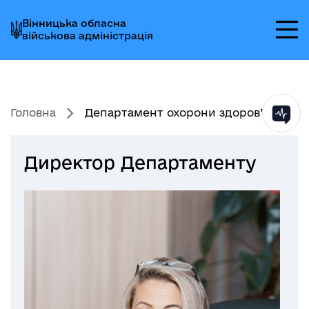
Перейти
Перейти
Перейти
Вінницька обласна
до
до
до
військова адміністрація
головного
головного
головного
меню
вмісту
колонтитула
Головна
Департамент охорони здоров’...
Директор Департаменту