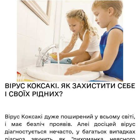
ВІРУС КОКСАКІ. ЯК ЗАХИСТИТИ СЕБЕ
І СВОЇХ РІДНИХ?
Вірус Коксакі дуже поширений у всьому світі,
і має безліч проявів. Алеі досіцей вірус
діагностується нечасто, у багатьох випадках
діагноз звучить як "лихоманка неясного