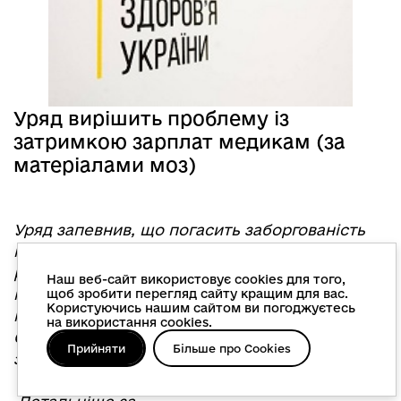
Уряд вирішить проблему із
затримкою зарплат медикам (за
матеріалами моз)
Уряд запевнив, що погасить заборгованість
перед працівниками медичної галузі до кінця
року. Це сталося за результатами зустрічі
Наш веб-сайт використовує cookies для того,
представників Уряду та МОЗ з Профспілкою
щоб зробити перегляд сайту кращим для вас.
Користуючись нашим сайтом ви погоджуєтесь
працівників охорони здоров’я 15 вересня.
на використання cookies.
Станом на 13 вересня 2017 року
Прийняти
Більше про Cookies
заборгованість становить 81,7 млн. грн.