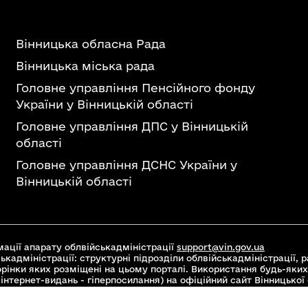
Вінницька обласна Рада
Вінницька міська рада
Головне управління Пенсійного фонду
України у Вінницькій області
Головне управління ДПС у Вінницькій
області
Головне управління ДСНС України у
Вінницькій області
ації апарату облвійськадміністрації
support@vin.gov.ua
ькадміністрації: структурні підрозділи облвійськадміністрації, ра
торінки яких розміщені на цьому порталі. Використання будь-яких
інтернет-видань - гіперпосилання) на офіційний сайт Вінницької
 Commons Attribution 4.0 International license, якщо не зазначен