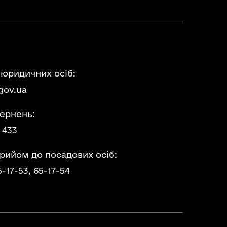
 юридичних осіб:
gov.ua
ернень:
 433
прийом до посадових осіб:
5-17-53,
65-17-54