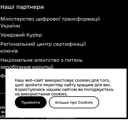
Наші партнери
Міністерство цифрової трансформації
України
Урядовий Кур'єр
Регіональний центр сертифікації
ключів
Національне агентство з питань
запобігання корупції
Федерація професійних спілок України
Наш веб-сайт використовує cookies для того,
щоб зробити перегляд сайту кращим для вас.
Користуючись нашим сайтом ви погоджуєтесь
на використання cookies.
Прийняти
Більше про Cookies
йонні військові адміністрації, територіальні
 матеріалів, що опубліковані на цьому сайті,
 облвійськадміністрації
www.vin.gov.ua
.
о інше