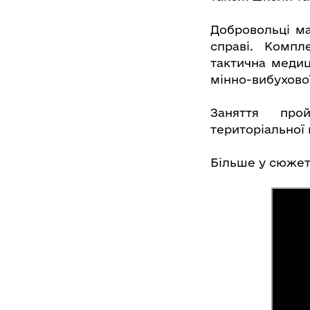
Добровольці ма
справі. Компл
тактична медиц
мінно-вибухово
Заняття про
територіальної
Більше у сюжет