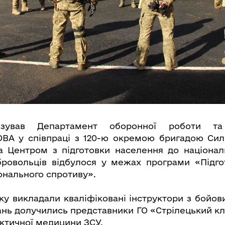
ізував Департамент оборонної роботи та
ВА у співпраці з 120-ю окремою бригадою Сил
 Центром з підготовки населення до націонал
бровольців відбулося у межах програми «Підго
онального спротиву».
ику викладали кваліфіковані інструктори з бойов
ань долучились представники ГО «Стрілецький кл
ктичної медицини ЗСУ.