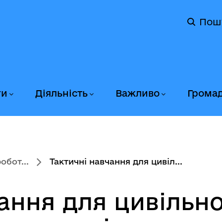
Пош
ги
Діяльність
Важливо
Грома
бот...
Тактичні навчання для цивіл...
чання для цивільн