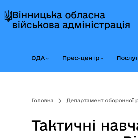
Перейти
Перейти
Перейти
до
до
до
Вінницька обласна
головного
головного
головного
військова адміністрація
меню
вмісту
колонтитула
ОДА
Прес-центр
Послу
Головна
Департамент оборонної ро
Тактичні нав