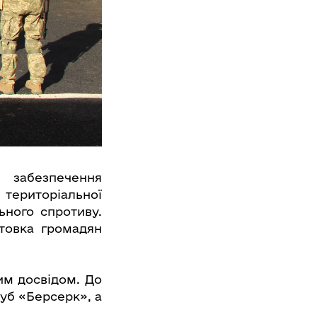
 забезпечення
 територіальної
ьного спротиву.
товка громадян
им досвідом. До
уб «Берсерк», а