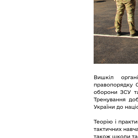
Вишкіл орган
правопорядку О
оборони ЗСУ та
Тренування до
України до наці
Теорію і практ
тактичних навч
також школи та