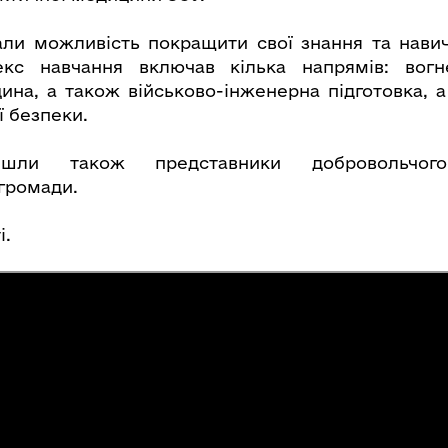
ли можливість покращити свої знання та навич
екс навчання включав кілька напрямів: вогне
ина, а також військово-інженерна підготовка, а
ї безпеки.
йшли також представники добровольчог
 громади.
і.