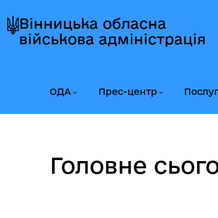
Перейти
Перейти
Перейти
до
до
до
Вінницька обласна
головного
головного
головного
військова адміністрація
меню
вмісту
колонтитула
ОДА
Прес-центр
Послу
Головне сього