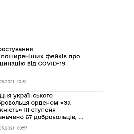
ростування
йпоширеніших фейків про
цинацію від COVID-19
03.2021, 10:31
Дня українського
бровольця орденом «За
ність» III ступеня
значено 67 добровольців, з
них 64 - посмертно
03.2021, 09:57