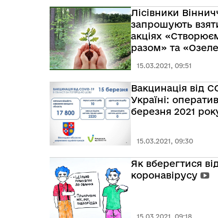
Лісівники Вінни
запрошують взяти
акціях «Створюєм
разом» та «Озел
планети»
15.03.2021, 09:51
Вакцинація від C
Україні: оператив
березня 2021 рок
15.03.2021, 09:30
Як вберегтися ві
коронавірусу
15.03.2021, 09:18