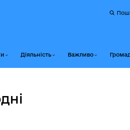
Пош
ги
Діяльність
Важливо
Грома
дні