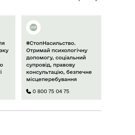
льство.
Національна гаряча лінія
сихологічну
з попередження
 соціальний
домашнього насильства
правову
для дітей та молоді
цію, безпечне
бування
 04 75
0 800 500 225