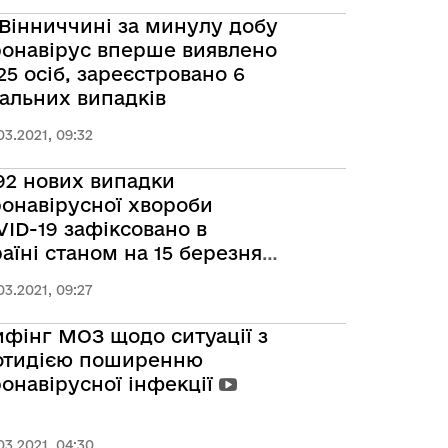
Вінниччині за минулу добу
ронавірус вперше виявлено
25 осіб, зареєстровано 6
альних випадків
03.2021, 09:32
92 нових випадки
онавірусної хвороби
ID-19 зафіксовано в
аїні станом на 15 березня
1 року
03.2021, 09:27
фінг МОЗ щодо ситуації з
отидією поширенню
онавірусної інфекції
03.2021, 04:30