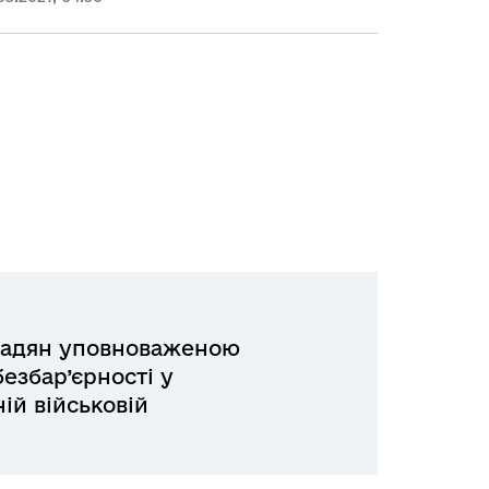
адян уповноваженою
езбар’єрності у
ій військовій