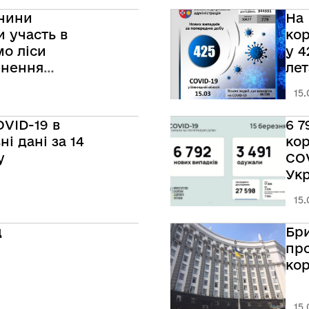
ччини
На 
 участь в
ко
о ліси
у 4
енення
лет
15.
OVID-19 в
6 7
ні дані за 14
кор
у
COV
Укр
202
15.
д
Бри
пр
кор
15.