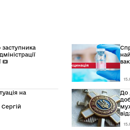
 заступника
Сп
міністрації
на
ї
вак
15.
туація на
До 
до
- Сергій
муж
від
15.