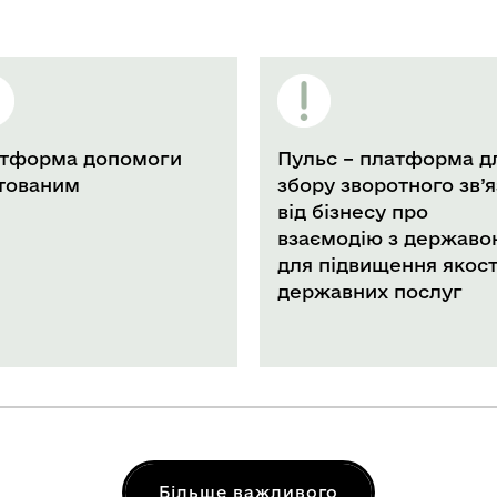
Пульс – платформа для
#СтопНаси
збору зворотного зв’язку
Отримай п
від бізнесу про
допомогу,
взаємодію з державою
супровід, 
для підвищення якості
консульта
державних послуг
місцепере
0 800 75
Більше важливого