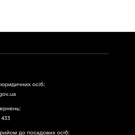
 юридичних осіб:
gov.ua
ернень:
 433
прийом до посадових осіб: