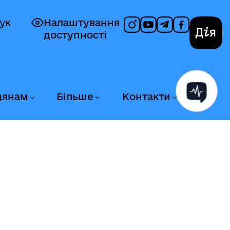
ук
Налаштування
доступності
Дія
дянам
Більше
Контакти