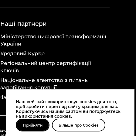
Наші партнери
Міністерство цифрової трансформації
України
Урядовий Кур'єр
Регіональний центр сертифікації
ключів
Національне агентство з питань
запобігання корупції
Федерація професійних спілок України
Наш веб-сайт використовує cookies для того,
щоб зробити перегляд сайту кращим для вас.
Користуючись нашим сайтом ви погоджуєтесь
на використання cookies.
Прийняти
Більше про Cookies
йонні військові адміністрації, територіальні
 матеріалів, що опубліковані на цьому сайті,