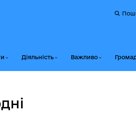
Пош
ги
Діяльність
Важливо
Грома
дні