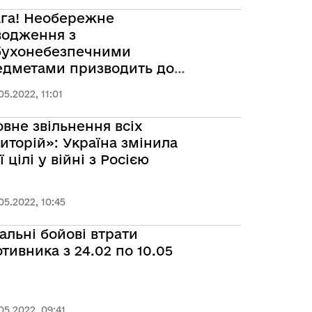
ага! Необережне
водження з
бухонебезпечними
едметами призводить до
гічних наслідків!
05.2022, 11:01
вне звільнення всіх
иторій»: Україна змінила
ї цілі у війні з Росією
05.2022, 10:45
альні бойові втрати
тивника з 24.02 по 10.05
05.2022, 09:41