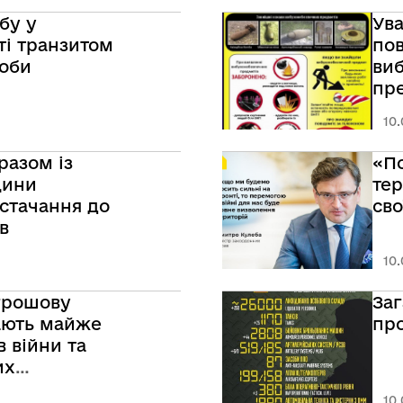
бу у
Ув
том
по
соби
ви
пр
тра
10.
разом із
«По
щини
тер
стачання до
сво
в
10.
грошову
Заг
ають майже
про
в війни та
их
10.