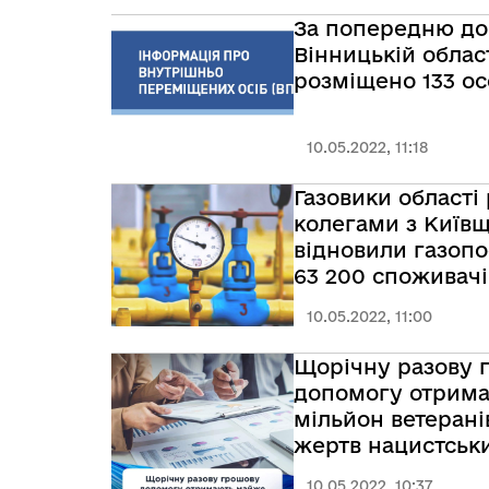
За попередню до
Вінницькій області транзи
розміщено 133 о
10.05.2022, 11:18
Газовики області 
колегами з Київ
відновили газопо
63 200 споживачі
10.05.2022, 11:00
Щорічну разову 
допомогу отрим
мільйон ветерані
жертв нацистськ
переслідувань
10.05.2022, 10:37