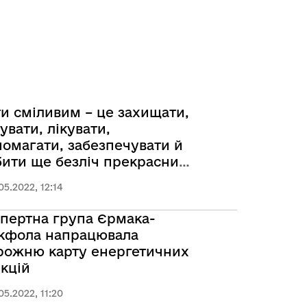
и сміливим – це захищати,
увати, лікувати,
омагати, забезпечувати й
ити ще безліч прекрасних
ей для своїх людей і
05.2022, 12:14
їни. Бути сміливим – бути
раїною
пертна група Єрмака-
кфола напрацювала
рожню карту енергетичних
кцій
05.2022, 11:20