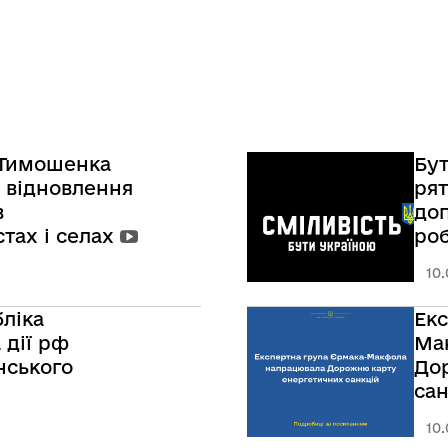
 Тимошенка
Бут
 відновлення
рят
в
доп
тах і селах
роб
реч
10.
кра
Ук
ліка
Екс
 дії рф
Ма
нського
До
сан
10.