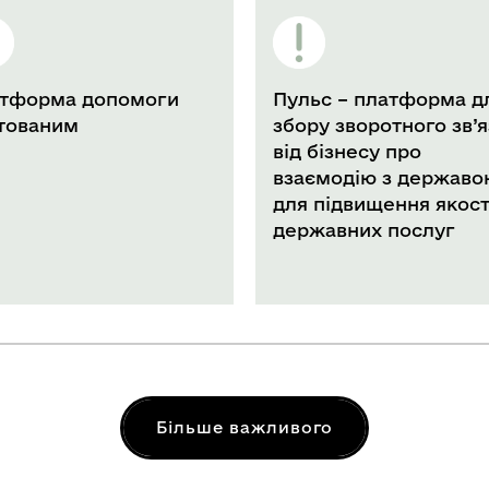
Пульс – платформа для
#СтопНасильст
збору зворотного зв’язку
Отримай психо
від бізнесу про
допомогу, соц
взаємодію з державою
супровід, прав
для підвищення якості
консультацію,
державних послуг
місцеперебув
0 800 75 04 7
Більше важливого