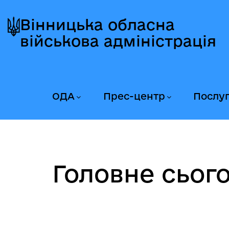
Перейти
Перейти
Перейти
до
до
до
Вінницька обласна
головного
головного
головного
військова адміністрація
меню
вмісту
колонтитула
ОДА
Прес-центр
Послу
Головне сього