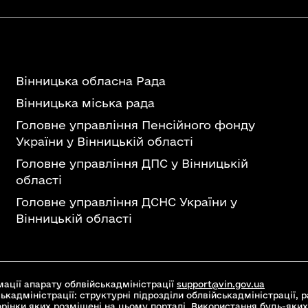
Вінницька обласна Рада
Вінницька міська рада
Головне управління Пенсійного фонду
України у Вінницькій області
Головне управління ДПС у Вінницькій
області
Головне управління ДСНС України у
Вінницькій області
ації апарату облвійськадміністрації
support@vin.gov.ua
ькадміністрації: структурні підрозділи облвійськадміністрації, ра
торінки яких розміщені на цьому порталі. Використання будь-яких