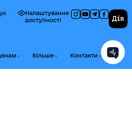
ук
Налаштування
доступності
Дія
дянам
Більше
Контакти