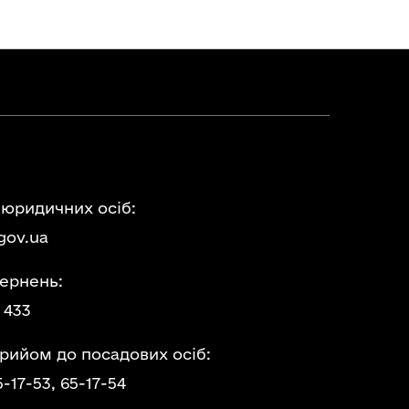
 юридичних осіб:
gov.ua
ернень:
 433
прийом до посадових осіб:
5-17-53,
65-17-54