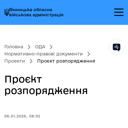
Перейти
Перейти
Перейти
Вінницька обласна
до
до
до
військова адміністрація
головного
головного
головного
меню
вмісту
колонтитула
Головна
ОДА
Нормативно-правові документи
Проекти
Проєкт розпорядження
Проєкт
розпорядження
06.01.2026, 08:52