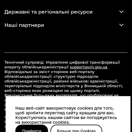
Державні та регіональні ресурси
Наші партнери
Технічний супровід: Управління цифрової трансформації
апарату облвійськадміністрації
support@vin.gov.ua
Відповідальні за зміст сторінок веб-порталу
облвійськадміністрації: структурні підрозділи
облвійськадміністрації, районні військові адміністрації,
територіальні підрозділи міністерств у Вінницькій області,
веб-сторінки яких розміщені на цьому порталі.
Використання будь-яких матеріалів, що опубліковані на
цьому сайті, дозволяється при умові зазначення посилання
(для інтернет-видань - гіперпосилання) на офіційний сайт
Наш веб-сайт використовує cookies для того,
Вінницької облвійськадміністрації
www.vin.gov.ua
.
щоб зробити перегляд сайту кращим для вас.
© 2026 Весь контент доступний за ліцензією Creative
Користуючись нашим сайтом ви погоджуєтесь
Commons Attribution 4.0 International license, якщо не
на використання cookies.
зазначено інше
Прийняти
Більше про Cookies