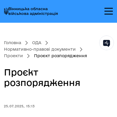
Перейти
Перейти
Перейти
Вінницька обласна
до
до
до
військова адміністрація
головного
головного
головного
меню
вмісту
колонтитула
Головна
ОДА
Нормативно-правові документи
Проекти
Проєкт розпорядження
Проєкт
розпорядження
25.07.2025, 15:13