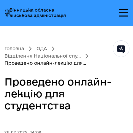
Перейти
Перейти
Перейти
Вінницька обласна
до
до
до
військова адміністрація
головного
головного
головного
меню
вмісту
колонтитула
Головна
ОДА
Відділення Національної слу...
Проведено онлайн-лекцію для...
Проведено онлайн-
лекцію для
студентства
26.02.2025, 14:09