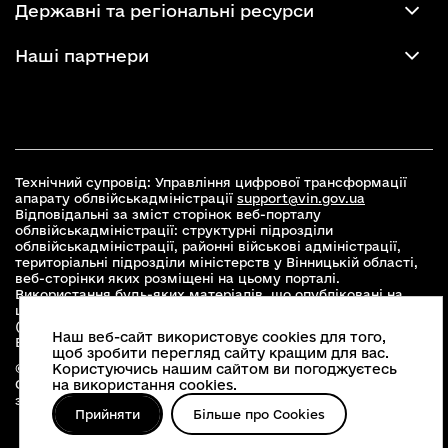
Державні та регіональні ресурси
Наші партнери
Технічний супровід: Управління цифрової трансформації
апарату облвійськадміністрації
support@vin.gov.ua
Відповідальні за зміст сторінок веб-порталу
облвійськадміністрації: структурні підрозділи
облвійськадміністрації, районні військові адміністрації,
територіальні підрозділи міністерств у Вінницькій області,
веб-сторінки яких розміщені на цьому порталі.
Використання будь-яких матеріалів, що опубліковані на
цьому сайті, дозволяється при умові зазначення посилання
(для інтернет-видань - гіперпосилання) на офіційний сайт
Наш веб-сайт використовує cookies для того,
Вінницької облвійськадміністрації
www.vin.gov.ua
.
щоб зробити перегляд сайту кращим для вас.
© 2026 Весь контент доступний за ліцензією Creative
Користуючись нашим сайтом ви погоджуєтесь
Commons Attribution 4.0 International license, якщо не
на використання cookies.
зазначено інше
Прийняти
Більше про Cookies