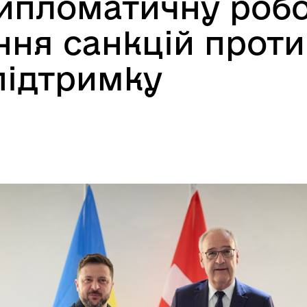
ипломатичну робо
ня санкцій проти 
підтримку