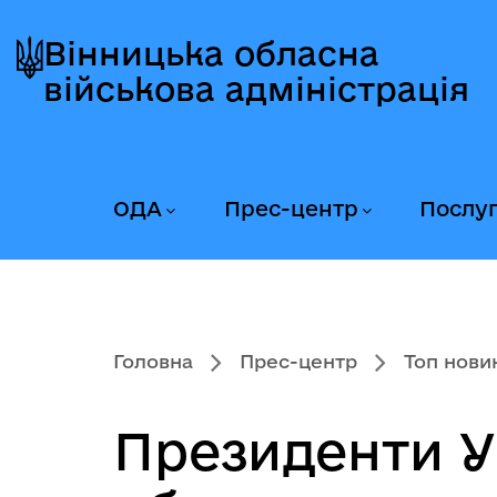
Перейти
Перейти
Перейти
до
до
до
Вінницька обласна
головного
головного
головного
військова адміністрація
меню
вмісту
колонтитула
ОДА
Прес-центр
Послу
Головна
Прес-центр
Топ нови
Президенти У