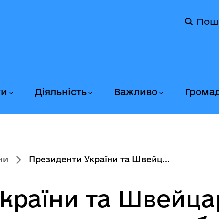
Пош
ги
Діяльність
Важливо
Грома
ни
Президенти України та Швейц...
країни та Швейцар