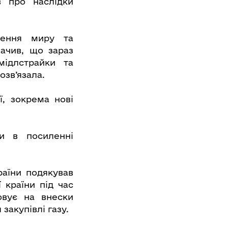
в про наслідки
нення миру та
ачив, що зараз
мідлстрайки та
озв’язала.
ї, зокрема нові
и в посиленні
раїни подякував
 країни під час
овує на внески
закупівлі газу.