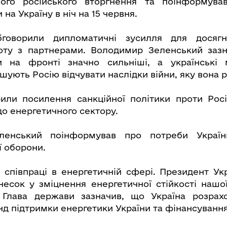
ого російського вторгнення та поінформува
 на Україну в ніч на 15 червня.
бговорили дипломатичні зусилля для досяг
боту з партнерами. Володимир Зеленський зазн
ни на фронті значно сильніші, а українські 
ують Росію відчувати наслідки війни, яку вона р
или посилення санкційної політики проти Росі
 енергетичного сектору.
ленський поінформував про потреби Україн
ї оборони.
 співпраці в енергетичній сфері. Президент Ук
несок у зміцнення енергетичної стійкості нашої
 Глава держави зазначив, що Україна розрах
д підтримки енергетики України та фінансування 