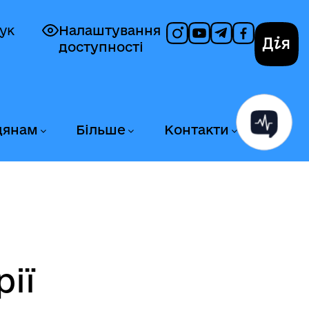
ук
Налаштування
доступності
Дія
дянам
Більше
Контакти
ії