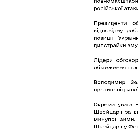
повномасштабн
російської атаки
Президенти о
відповідну ро
позиції Украї
дипстрайки змуш
Лідери обговор
обмеження щодо
Володимир Зе
протиповітряно
Окрема увага –
Швейцарії за в
минулої зими.
Швейцарії у Фон