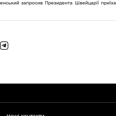
нський запросив Президента Швейцарії приїха
Наші контакти