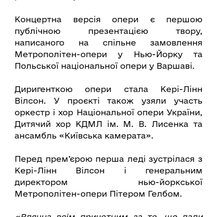
Концертна версія опери є першою
публічною презентацією твору,
написаного на спільне замовлення
Метрополітен-опери у Нью-Йорку та
Польської національної опери у Варшаві.
Диригенткою опери стала Кері-Лінн
Вілсон. У проєкті також узяли участь
оркестр і хор Національної опери України,
Дитячий хор КДМЛ ім. М. В. Лисенка та
ансамбль «Київська камерата».
Перед прем’єрою перша леді зустрілася з
Кері-Лінн Вілсон і генеральним
директором нью-йоркської
Метрополітен-опери Пітером Гелбом.
«Вдячна всім причетним за те, що дали