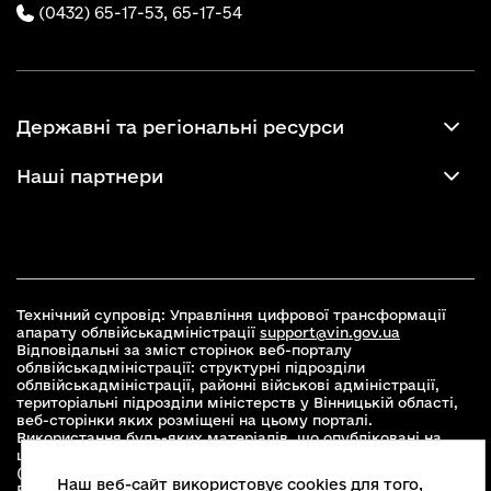
(0432) 65-17-53,
65-17-54
Державні та регіональні ресурси
Наші партнери
Технічний супровід: Управління цифрової трансформації
апарату облвійськадміністрації
support@vin.gov.ua
Відповідальні за зміст сторінок веб-порталу
облвійськадміністрації: структурні підрозділи
облвійськадміністрації, районні військові адміністрації,
територіальні підрозділи міністерств у Вінницькій області,
веб-сторінки яких розміщені на цьому порталі.
Використання будь-яких матеріалів, що опубліковані на
цьому сайті, дозволяється при умові зазначення посилання
(для інтернет-видань - гіперпосилання) на офіційний сайт
Наш веб-сайт використовує cookies для того,
Вінницької облвійськадміністрації
www.vin.gov.ua
.