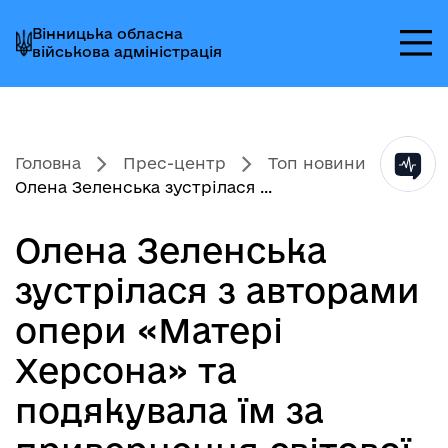
Перейти
Перейти
Перейти
Вінницька обласна
до
до
до
військова адміністрація
головного
головного
головного
меню
вмісту
колонтитула
Головна
Прес-центр
Топ новини
Олена Зеленська зустрілася ...
Олена Зеленська
зустрілася з авторами
опери «Матері
Херсона» та
подякувала їм за