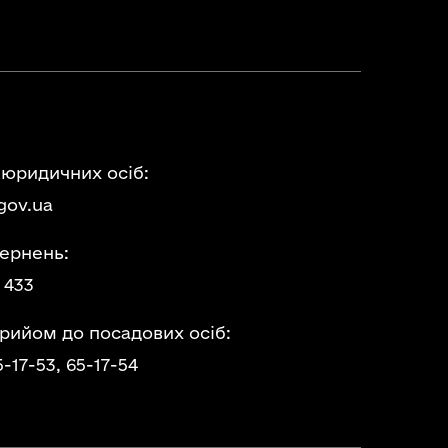
 юридичних осіб:
gov.ua
ернень:
 433
прийом до посадових осіб:
5-17-53,
65-17-54