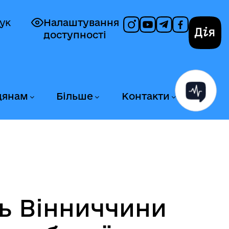
ук
Налаштування
доступності
Дія
дянам
Більше
Контакти
ь Вінниччини