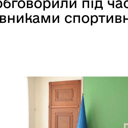
 обговорили під ча
рівниками спортив