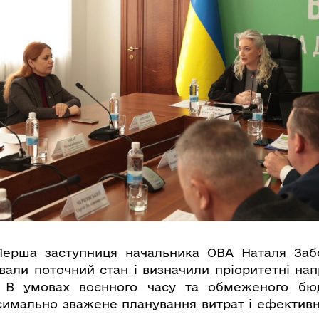
Перша заступниця начальника ОВА Наталя Забо
вали поточний стан і визначили пріоритетні на
. В умовах воєнного часу та обмеженого б
симально зважене планування витрат і ефектив