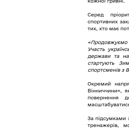
кожної гривні.
Серед пріори
спортивних зак
тих, хто має по
«Продовжуємо с
Участь україн
держави та на
стартують Зим
спортсменів з 
Окремий напря
Вінниччини», я
повернення д
масштабуватися,
За підсумками 
тренажерів, м