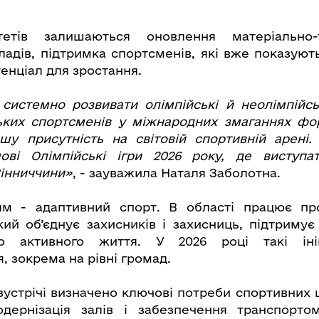
тетів залишаються оновлення матеріально-т
ладів, підтримка спортсменів, які вже показують
тенціал для зростання.
истемно розвивати олімпійські й неолімпійсь
ських спортсменів у міжнародних змаганнях фо
шу присутність на світовій спортивній арені.
ові Олімпійські ігри 2026 року, де виступа
Вінниччини»
, - зауважила Наталя Заболотна.
м - адаптивний спорт. В області працює пр
кий об’єднує захисників і захисниць, підтримує
о активного життя. У 2026 році такі іні
 зокрема на рівні громад.
зустрічі визначено ключові потреби спортивних 
одернізація залів і забезпечення транспорто