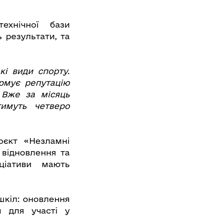
ехнічної бази
 результати, та
кі види спорту.
рмує репутацію
 Вже за місяць
тимуть четверо
оєкт «Незламні
 відновлення та
ціативи мають
шкіл: оновлення
м для участі у