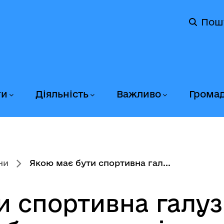
Пош
ги
Діяльність
Важливо
Грома
ни
Якою має бути спортивна гал...
и спортивна галуз