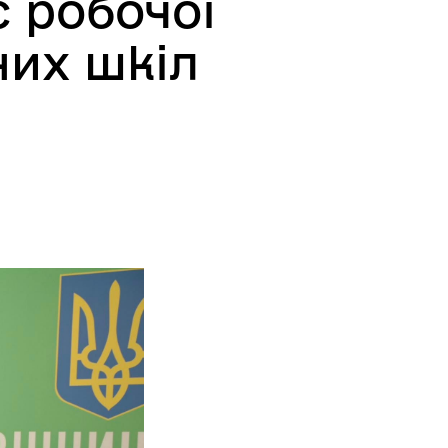
с робочої
них шкіл