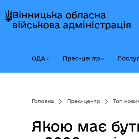
Перейти
Перейти
Перейти
до
до
до
Вінницька обласна
головного
головного
головного
військова адміністрація
меню
вмісту
колонтитула
ОДА
Прес-центр
Послу
Головна
Прес-центр
Топ нови
Якою має бут