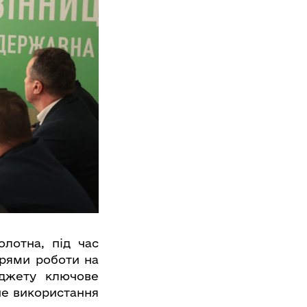
лотна, під час
прями роботи на
юджету ключове
не використання