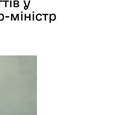
тів у
р-міністр