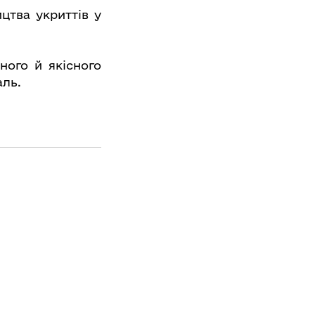
цтва укриттів у
ого й якісного
аль.