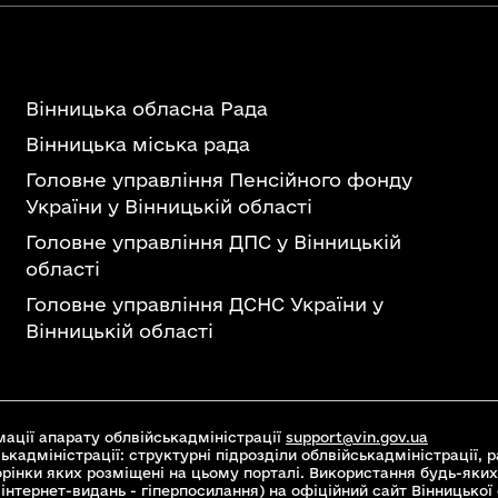
Вінницька обласна Рада
Вінницька міська рада
Головне управління Пенсійного фонду
України у Вінницькій області
Головне управління ДПС у Вінницькій
області
Головне управління ДСНС України у
Вінницькій області
ації апарату облвійськадміністрації
support@vin.gov.ua
ькадміністрації: структурні підрозділи облвійськадміністрації, ра
торінки яких розміщені на цьому порталі. Використання будь-яких
інтернет-видань - гіперпосилання) на офіційний сайт Вінницької