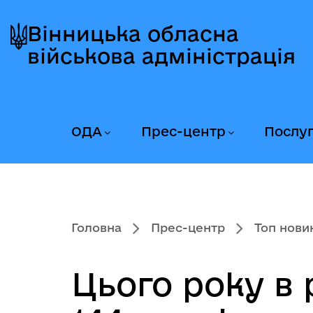
Перейти
Перейти
Перейти
до
до
до
Вінницька обласна
головного
головного
головного
військова адміністрація
меню
вмісту
колонтитула
ОДА
Прес-центр
Послу
Головна
Прес-центр
Топ нови
Цього року в 