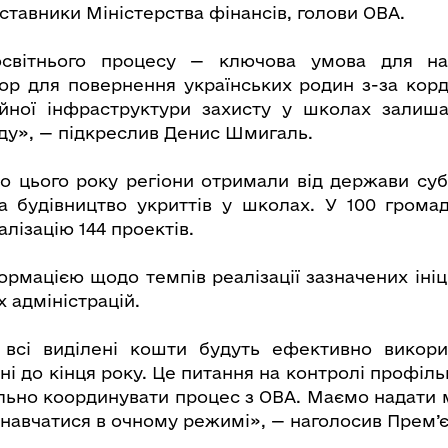
ставники Міністерства фінансів, голови ОВА.
освітнього процесу — ключова умова для на
р для повернення українських родин з-за кор
ійної інфраструктури захисту у школах залиша
яду», — підкреслив Денис Шмигаль.
що цього року регіони отримали від держави су
а будівництво укриттів у школах. У 100 грома
лізацію 144 проектів.
ормацією щодо темпів реалізації зазначених іні
 адміністрацій.
 всі виділені кошти будуть ефективно викорис
і до кінця року. Це питання на контролі профіль
льно координувати процес з ОВА. Маємо надати 
 навчатися в очному режимі», — наголосив Прем’є