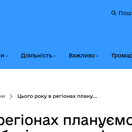
Пош
ги
Діяльність
Важливо
Грома
ни
Цього року в регіонах плану...
регіонах плануємо