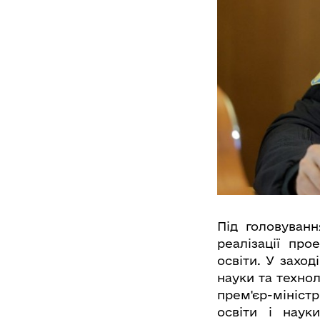
Під головуван
реалізації про
освіти. У заход
науки та техно
прем'єр-мініст
освіти і наук