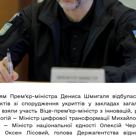
ням Прем’єр-міністра Дениса Шмигаля відбула
ектів зі спорудження укриттів у закладах зага
і взяли участь Віце-прем’єр-міністр з інновацій, 
логій — Міністр цифрової трансформації Михайло
р — Міністр національної єдності Олексій Че
и Оксен Лісовий, голова Держагентства відн