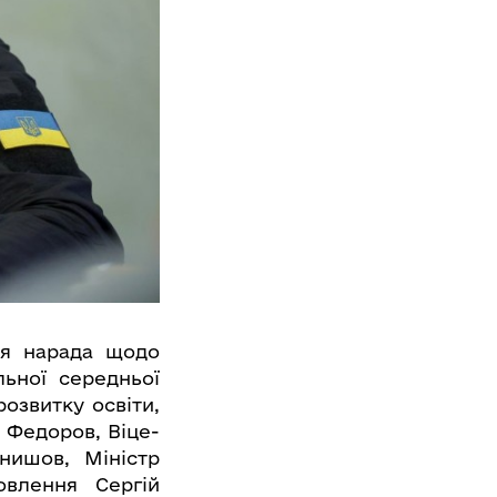
ся нарада щодо
льної середньої
розвитку освіти,
 Федоров, Віце-
рнишов, Міністр
овлення Сергій