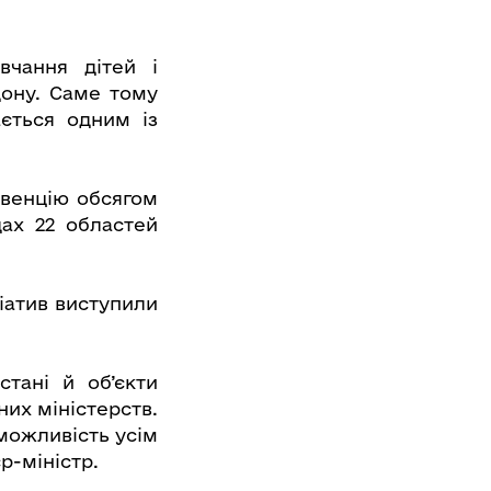
вчання дітей і
дону. Саме тому
ється одним із
бвенцію обсягом
дах 22 областей
ціатив виступили
тані й об’єкти
них міністерств.
можливість усім
р-міністр.