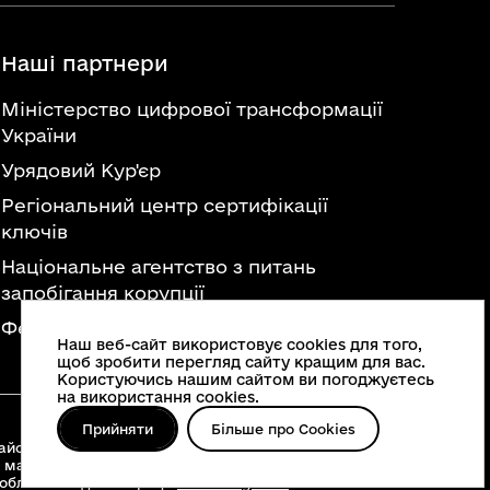
Наші партнери
Міністерство цифрової трансформації
України
Урядовий Кур'єр
Регіональний центр сертифікації
ключів
Національне агентство з питань
запобігання корупції
Федерація професійних спілок України
Наш веб-сайт використовує cookies для того,
щоб зробити перегляд сайту кращим для вас.
Користуючись нашим сайтом ви погоджуєтесь
на використання cookies.
Прийняти
Більше про Cookies
йонні військові адміністрації, територіальні
 матеріалів, що опубліковані на цьому сайті,
 облвійськадміністрації
www.vin.gov.ua
.