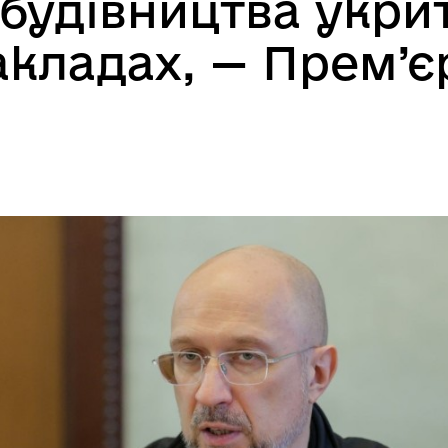
 будівництва укрит
акладах, — Прем’є