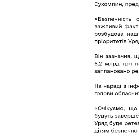
Сухомлин, пред
«Безпечність 
важливий факто
розбудова над
пріоритетів Ур
Він зазначив, 
6,2 млрд грн н
заплановано реа
На нараді з інф
голови обласних
«Очікуємо, що
будуть завершен
Уряд буде рете
дітям безпечно