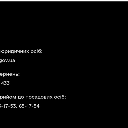
 юридичних осіб:
gov.ua
ернень:
 433
прийом до посадових осіб:
5-17-53,
65-17-54