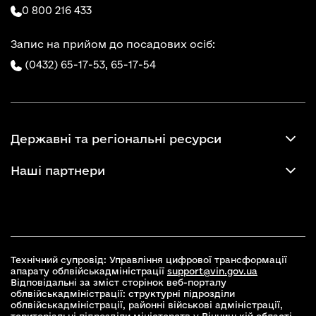
0 800 216 433
Запис на прийом до посадових осіб:
(0432) 65-17-53,
65-17-54
Державні та регіональні ресурси
Наші партнери
Технічний супровід: Управління цифрової трансформації
апарату облвійськадміністрації
support@vin.gov.ua
Відповідальні за зміст сторінок веб-порталу
облвійськадміністрації: структурні підрозділи
облвійськадміністрації, районні військові адміністрації,
територіальні підрозділи міністерств у Вінницькій області,