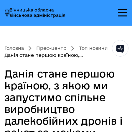
Перейти
Перейти
Перейти
Вінницька обласна
до
до
до
військова адміністрація
головного
головного
головного
меню
вмісту
колонтитула
Головна
Прес-центр
Топ новини
Данія стане першою країною,...
Данія стане першою
країною, з якою ми
запустимо спільне
виробництво
далекобійних дронів і