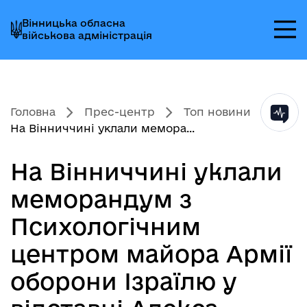
Перейти
Перейти
Перейти
Вінницька обласна
до
до
до
військова адміністрація
головного
головного
головного
меню
вмісту
колонтитула
Головна
Прес-центр
Топ новини
На Вінниччині уклали мемора...
На Вінниччині уклали
меморандум з
Психологічним
центром майора Армії
оборони Ізраїлю у