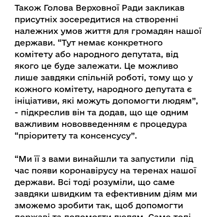
Також Голова Верховної Ради закликав
присутніх зосередитися на створенні
належних умов життя для громадян нашої
держави. “Тут немає конкретного
комітету або народного депутата, від
якого це буде залежати. Це можливо
лише завдяки спільній роботі, тому що у
кожного комітету, народного депутата є
ініціативи, які можуть допомогти людям”,
- підкреслив він та додав, що ще одним
важливим нововведенням є процедура
“пріоритету та консенсусу”.
“Ми її з вами винайшли та запустили під
час появи коронавірусу на теренах нашої
держави. Всі тоді розуміли, що саме
завдяки швидким та ефективним діям ми
зможемо зробити так, щоб допомогти
державі та допомогти людям. Саме тоді