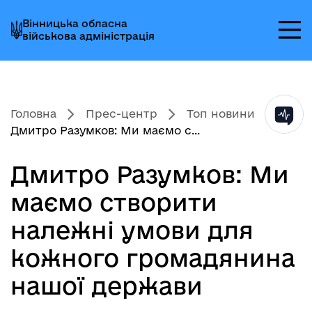
Перейти
Перейти
Перейти
Вінницька обласна
до
до
до
військова адміністрація
головного
головного
головного
меню
вмісту
колонтитула
Головна
Прес-центр
Топ новини
Дмитро Разумков: Ми маємо с...
Дмитро Разумков: Ми
маємо створити
належні умови для
кожного громадянина
нашої держави