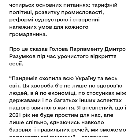
чотирьох основних питаннях: тарифній
політиці, розвитку промисловості,
реформі судоустрою і створенні
належних умов для кожного
громадянина.
Про це сказав Голова Парламенту Дмитро
Разумков під час урочистого відкриття
сесії.
“Пандемія охопила всю Україну та весь
світ. Ця хвороба б’є не лише по здоров’ю
людей, а й по економіці, по стосунках між
державами і по багатьох інших аспектах
нашого звичного життя. Я впевнений, що і
2021 рік не буде простим для нас, але
лише спільно, єднаючись навколо
базових і правильних речей, ми зможемо
перемогти всі виклики”, - зауважив