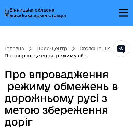
Перейти
Перейти
Перейти
Вінницька обласна
до
до
до
військова адміністрація
головного
головного
головного
меню
вмісту
колонтитула
Головна
Прес-центр
Оголошення
Про впровадження режиму об...
Про впровадження
режиму обмежень в
дорожньому русі з
метою збереження
доріг