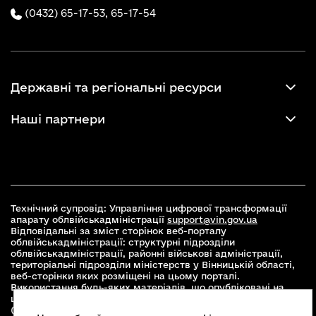
(0432) 65-17-53,
65-17-54
Державні та регіональні ресурси
Наші партнери
Технічний супровід: Управління цифрової трансформації
апарату облвійськадміністрації
support@vin.gov.ua
Відповідальні за зміст сторінок веб-порталу
облвійськадміністрації: структурні підрозділи
облвійськадміністрації, районні військові адміністрації,
територіальні підрозділи міністерств у Вінницькій області,
веб-сторінки яких розміщені на цьому порталі.
Використання будь-яких матеріалів, що опубліковані на
цьому сайті, дозволяється при умові зазначення посилання
(для інтернет-видань - гіперпосилання) на офіційний сайт