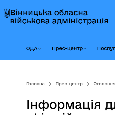
Перейти
Перейти
Перейти
до
до
до
Вінницька обласна
головного
головного
головного
військова адміністрація
меню
вмісту
колонтитула
ОДА
Прес-центр
Послу
Головна
Прес-центр
Оголоше
Інформація д