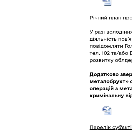
Річний план про
У разі володін
діяльність пов’
повідомляти Гол
тел. 102 та/або
розвитку облдер
Додатково звер
металобрухт» о
операцій з мет
кримінальну від
Перелік суб'єкт