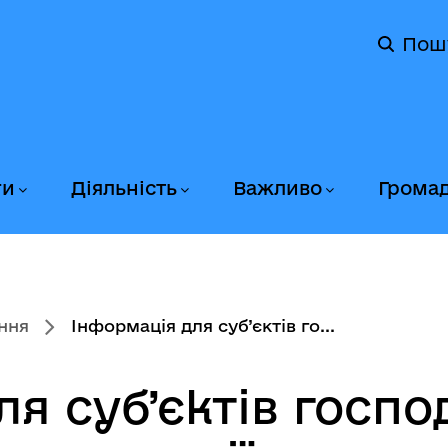
Пош
ги
Діяльність
Важливо
Грома
ння
Інформація для суб’єктів го...
ля суб’єктів госп