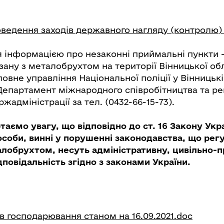
ведення заходів державного нагляду (контролю) н
ня інформацією про незаконні приймальні пункти 
язану з металобрухтом на території Вінницької о
овне управління Національної поліції у Вінницькі
 Департамент міжнародного співробітництва та ре
жадміністрації за тел. (0432-66-15-73).
таємо увагу, що відповідно до ст. 16 Закону Укр
соби, винні у порушенні законодавства, що рег
алобрухтом, несуть адміністративну, цивільно-п
повідальність згідно з законами України.
ів господарювання станом на 16.09.2021.doc