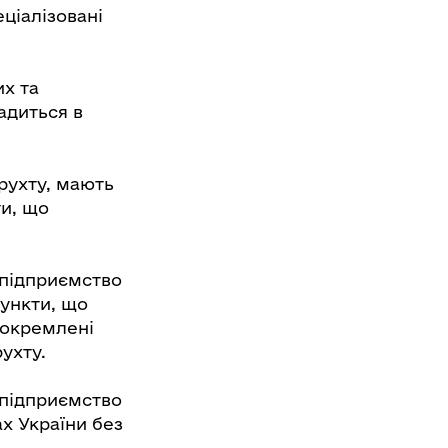
ціалізовані
их та
адиться в
рухту, мають
ти, що
 підприємство
пункти, що
докремлені
ухту.
 підприємство
х України без