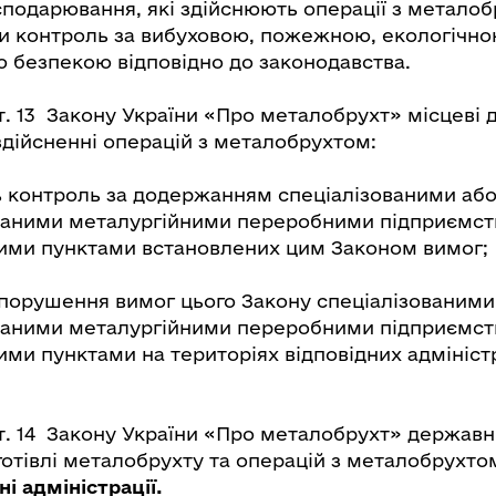
осподарювання, які здійснюють операції з металоб
и контроль за вибуховою, пожежною, екологічно
ю безпекою відповідно до законодавства.
т. 13 Закону України «Про металобрухт» місцеві 
 здійсненні операцій з металобрухтом:
 контроль за додержанням спеціалізованими аб
ваними металургійними переробними підприємств
ми пунктами встановлених цим Законом вимог;
порушення вимог цього Закону спеціалізованими
ваними металургійними переробними підприємств
ми пунктами на територіях відповідних адмініст
ст. 14 Закону України «Про металобрухт» державн
готівлі металобрухту та операцій з металобрухт
і адміністрації.