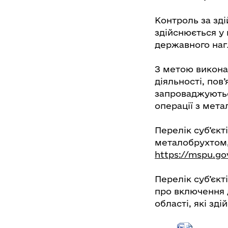
Контроль за зд
здійснюється у
державного нагл
З метою викона
діяльності, пов
запроваджуютьс
операції з мета
Перелік суб’єкт
металобрухтом,
https://mspu.go
Перелік суб’єкт
про включення д
області, які зд