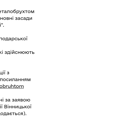
металобрухтом
новні засади
".
подарської
кі здійснюють
ії з
 посиланням
alobruhtom
ні за заявою
ї Вінницької
додається).