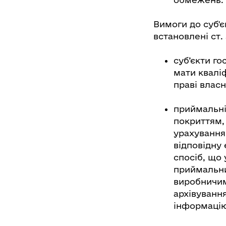
Вимоги до суб'є
встановлені ст.
суб’єкти г
мати кваліф
праві власн
приймальні
покриттям,
урахування
відповідну 
спосіб, що
приймальни
виробничим
архівуванн
інформацію