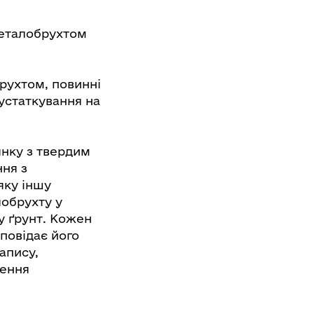
металобрухтом
рухтом, повинні
 устаткування на
янку з твердим
ння з
яку іншу
лобрухту у
у ґрунт. Кожен
повідає його
апису,
ження