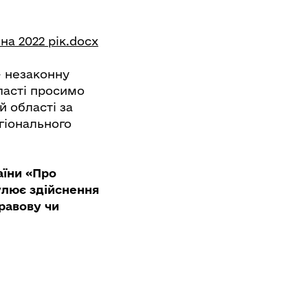
а 2022 рік.docx
- незаконну
бласті просимо
й області за
гіонального
аїни «Про
улює здійснення
равову чи