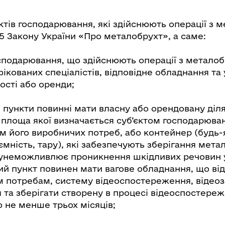
ктів господарювання, які здійснюють операції з 
 5 Закону України «Про металобрухт», а саме:
осподарювання, що здійснюють операції з металоб
ікованих спеціалістів, відповідне обладнання та
ості або оренди;
 пункти повинні мати власну або орендовану діл
 площа якої визначається суб’єктом господарюва
м його виробничих потреб, або контейнер (будь-
ємність, тару), які забезпечують зберігання мета
 унеможливлює проникнення шкідливих речовин 
й пункт повинен мати вагове обладнання, що від
 потребам, систему відеоспостереження, відеоз
я та зберігати створену в процесі відеоспостере
 не менше трьох місяців;