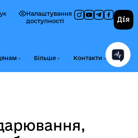
ук
Налаштування
доступності
Дія
дянам
Більше
Контакти
одарювання,