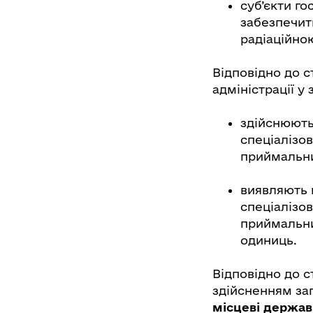
суб’єкти г
забезпечит
радіаційно
Відповідно до с
адміністрації у
здійснюють
спеціалізо
приймальни
виявляють 
спеціалізо
приймальни
одиниць.
Відповідно до 
здійсненням за
місцеві державн