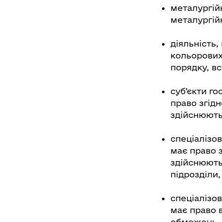
металургій
металургій
діяльність,
кольорових
порядку, в
суб’єкти г
право згід
здійснюють
спеціалізо
має право 
здійснюють
підрозділи
спеціалізо
має право 
обмежень.