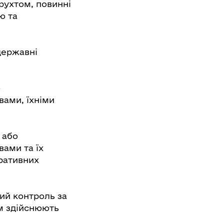
рухтом, повинні
ю та
державні
о
ами, їхніми
 або
ами та їх
ративних
ий контроль за
ом здійснюють