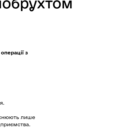
алобрухтом
операції з
я.
йснюють лише
дприємства.