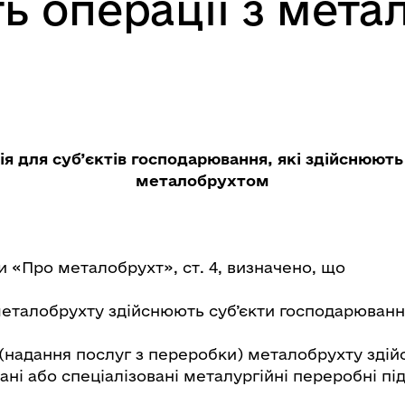
ь операції з мет
я для суб’єктів господарювання, які здійснюють 
металобрухтом
 «Про металобрухт», ст. 4, визначено, що
металобрухту здійснюють суб’єкти господарюванн
(надання послуг з переробки) металобрухту зді
ані або спеціалізовані металургійні переробні пі