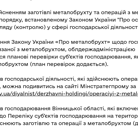
ійсненням заготівлі металобрухту та операцій з 
 порядку, встановленому Законом України "Про ос
яду (контролю) у сфері господарської діяльності
ння Закону України «Про металобрухт» щодо гос
’язаної з металобрухтом, облдержадміністрацією
я планові перевірки суб’єктів господарювання, я
лобрухтом (план перевірок додається).
ів господарської діяльності, які здійснюють операц
 можна подивитись на сайті Мінстратегпрому за
v.ua/diyalnist/derzhavni-holdingi/operaciyi-z-met
ів господарювання Вінницької області, які включе
о Переліку суб’єктів господарювання на територі
ійснюють заготівлю та операції з металобрухтом (