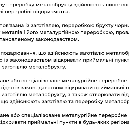
ну переробку металобрухту здійснюють лише спе
ні переробні підприємства.
 пов’язана із заготівлею, переробкою брухту чорн
 металів і його металургійною переробкою, пров
становленому законодавством.
осподарювання, що здійснюють заготівлю металоб
но із законодавством відкривати приймальні пунк
 заготівлю металобрухту.
ване або спеціалізоване металургійне переробне
згідно із законодавством відкривати приймальні 
 заготівлю металобрухту, а також створювати ві
, що здійснюють заготівлю та переробку металобр
ване або спеціалізоване металургійне переробне
відкривати приймальні пункти в будь-яких регіона