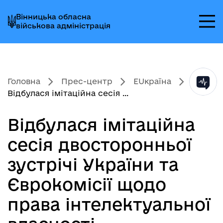
Перейти
Перейти
Перейти
Вінницька обласна
до
до
до
військова адміністрація
головного
головного
головного
меню
вмісту
колонтитула
Головна
Прес-центр
EUкраїна
Відбулася імітаційна сесія ...
Відбулася імітаційна
сесія двосторонньої
зустрічі України та
Єврокомісії щодо
права інтелектуальної