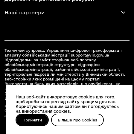
Наші партнери
Технічний супровід: Управління цифрової трансформації
апарату облвійськадміністрації
support@vin.gov.ua
Відповідальні за зміст сторінок веб-порталу
облвійськадміністрації: структурні підрозділи
облвійськадміністрації, районні військові адміністрації,
територіальні підрозділи міністерств у Вінницькій області,
веб-сторінки яких розміщені на цьому порталі.
Використання будь-яких матеріалів, що опубліковані на
цьому сайті, дозволяється при умові зазначення посилання
(для інтернет-видань - гіперпосилання) на офіційний сайт
Наш веб-сайт використовує cookies для того,
Вінницької облвійськадміністрації
www.vin.gov.ua
.
щоб зробити перегляд сайту кращим для вас.
© 2026 Весь контент доступний за ліцензією Creative
Користуючись нашим сайтом ви погоджуєтесь
Commons Attribution 4.0 International license, якщо не
на використання cookies.
зазначено інше
Прийняти
Більше про Cookies