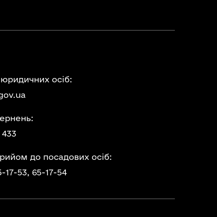
 юридичних осіб:
gov.ua
ернень:
 433
прийом до посадових осіб:
5-17-53,
65-17-54