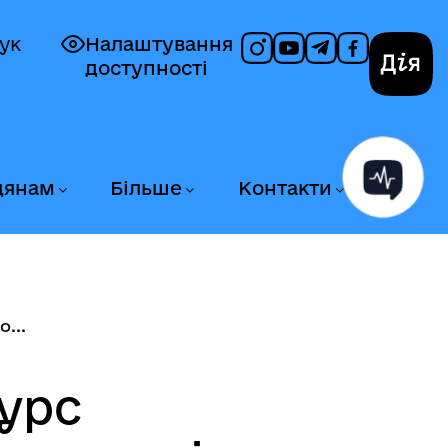
ук
Налаштування
доступності
Дія
дянам
Більше
Контакти
...
урс