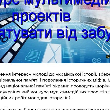
ння інтересу молоді до української історії, збе
іональної пам’яті і подолання історичних міфів,
нд національної пам’яті України проводить щоріч
еукраїнський конкурс мультимедійних проектів «
ційних робіт молодих істориків).
ації заходу беруть участь представники Інституту 