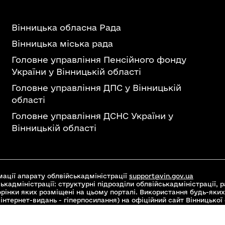
Вінницька обласна Рада
Вінницька міська рада
Головне управління Пенсійного фонду
України у Вінницькій області
Головне управління ДПС у Вінницькій
області
Головне управління ДСНС України у
Вінницькій області
ації апарату облвійськадміністрації
support@vin.gov.ua
ькадміністрації: структурні підрозділи облвійськадміністрації, ра
торінки яких розміщені на цьому порталі. Використання будь-яких
інтернет-видань - гіперпосилання) на офіційний сайт Вінницької
 Commons Attribution 4.0 International license, якщо не зазначен