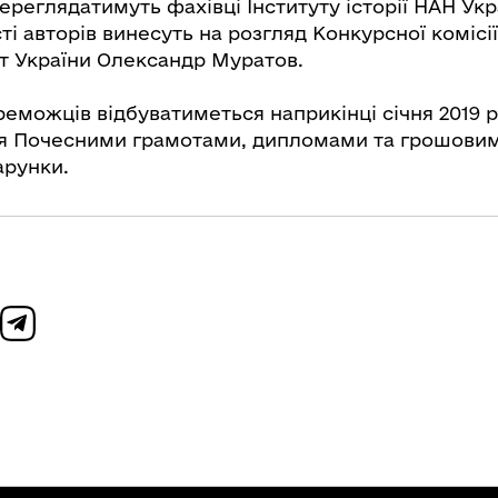
переглядатимуть фахівці Інституту історії НАН Укра
ті авторів винесуть на розгляд Конкурсної комісі
т України Олександр Муратов.
реможців відбуватиметься наприкінці січня 2019 
я Почесними грамотами, дипломами та грошовим
арунки.