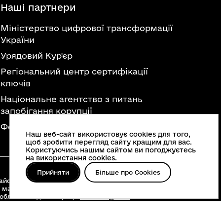
Наші партнери
Міністерство цифрової трансформації
України
Урядовий Кур'єр
Регіональний центр сертифікації
ключів
Національне агентство з питань
запобігання корупції
Федерація професійних спілок України
Наш веб-сайт використовує cookies для того,
щоб зробити перегляд сайту кращим для вас.
Користуючись нашим сайтом ви погоджуєтесь
на використання cookies.
Прийняти
Більше про Cookies
йонні військові адміністрації, територіальні
 матеріалів, що опубліковані на цьому сайті,
 облвійськадміністрації
www.vin.gov.ua
.
о інше