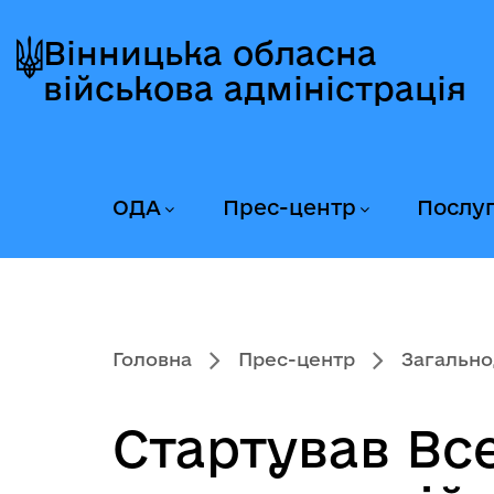
Перейти
Перейти
Перейти
до
до
до
Вінницька обласна
головного
головного
головного
військова адміністрація
меню
вмісту
колонтитула
ОДА
Прес-центр
Послу
Головна
Прес-центр
Загально
Стартував Вс