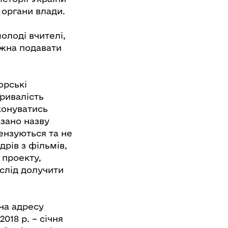
 органи влади.
олоді вчителі,
ожна подавати
орські
Тривалість
конуватись
азано назву
цензуються та не
рів з фільмів,
 проекту,
 слід долучити
 на адресу
018 р. – січня