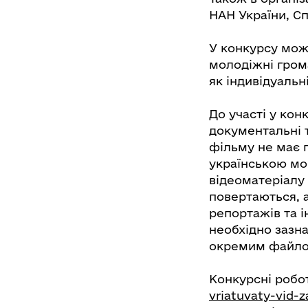
НАН України, Сп
У конкурсу можу
молодіжні грома
як індивідуальні
До участі у ко
документальні т
фільму не має 
українською мов
відеоматеріалу 
повертаються, а
репортажів та і
необхідно зазна
окремим файлом
Конкурсні робот
vriatuvaty-vid-z