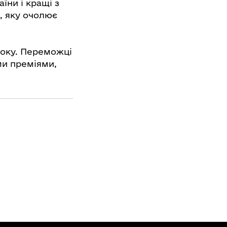
їни і кращі з
ї, яку очолює
року. Переможці
и преміями,