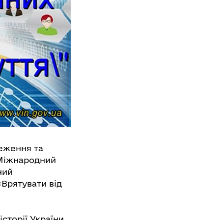
реження та
 Міжнародний
ний
Врятувати від
історії України