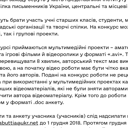
ілка письменників України, центральні та місцеві
ть брати участь учні старших класів, студенти, м
дські організації та творчі спілки. На конкурс м
, так і групові проекти.
нкурсі приймаються мультимедійні проекти – амат
а ігрові фільми й відеоролики у форматі «.avi». 
перевищувати 8 хвилин, авторський текст має ви
ою, а на початку відео роботи має бути чітко вк
та його авторів. Подані на конкурс роботи не ре
 при використанні у мультимедійних проектах кад
нших відеоматеріалів, які не були зняти авторами
чити автора відеоматеріалу. Крім того до роботи
 у форматі .doc анкету.
и та анкету учасника (учасників) слід надсилати
abuttia@ukr.net
до 1 грудня 2018. Протягом грудня 2