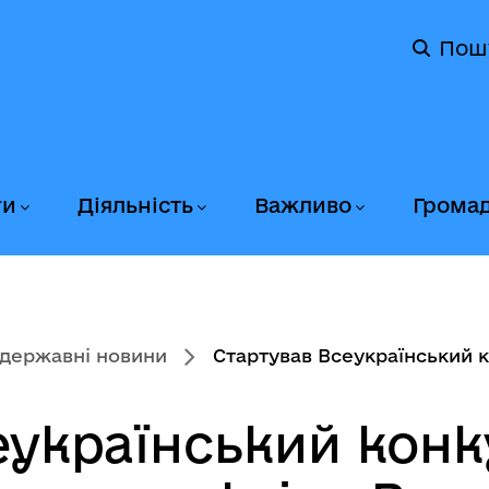
Пош
ги
Діяльність
Важливо
Грома
державні новини
Стартував Всеукраїнський ко
еукраїнський конк