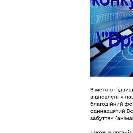
З метою підвище
відновлення нац
благодійний фо
одинадцятий Вс
забуття» (аніма
Також в організ