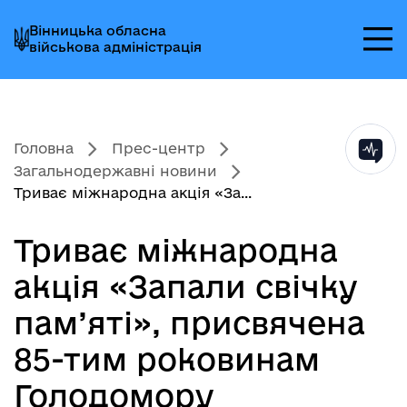
Перейти
Перейти
Перейти
Вінницька обласна
до
до
до
військова адміністрація
головного
головного
головного
меню
вмісту
колонтитула
Головна
Прес-центр
Загальнодержавні новини
Триває міжнародна акція «За...
Триває міжнародна
акція «Запали свічку
пам’яті», присвячена
85-тим роковинам
Голодомору