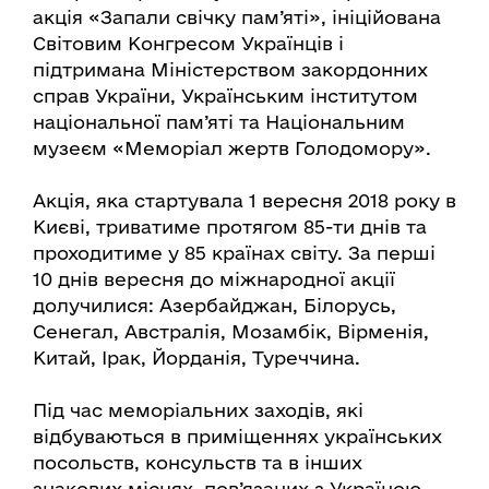
акція «Запали свічку пам’яті», ініційована
Світовим Конгресом Українців і
підтримана Міністерством закордонних
справ України, Українським інститутом
національної пам’яті та Національним
музеєм «Меморіал жертв Голодомору».
Акція, яка стартувала 1 вересня 2018 року в
Києві, триватиме протягом 85-ти днів та
проходитиме у 85 країнах світу. За перші
10 днів вересня до міжнародної акції
долучилися: Азербайджан, Білорусь,
Сенегал, Австралія, Мозамбік, Вірменія,
Китай, Ірак, Йорданія, Туреччина.
Під час меморіальних заходів, які
відбуваються в приміщеннях українських
посольств, консульств та в інших
знакових місцях, пов’язаних з Україною,