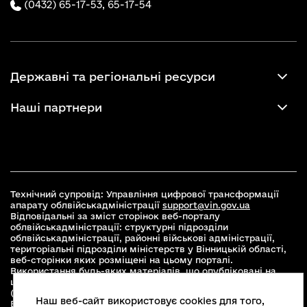
(0432) 65-17-53,
65-17-54
Державні та регіональні ресурси
Наші партнери
Технічний супровід: Управління цифрової трансформації
апарату облвійськадміністрації
support@vin.gov.ua
Відповідальні за зміст сторінок веб-порталу
облвійськадміністрації: структурні підрозділи
облвійськадміністрації, районні військові адміністрації,
територіальні підрозділи міністерств у Вінницькій області,
веб-сторінки яких розміщені на цьому порталі.
Використання будь-яких матеріалів, що опубліковані на
цьому сайті, дозволяється при умові зазначення посилання
(для інтернет-видань - гіперпосилання) на офіційний сайт
Наш веб-сайт використовує cookies для того,
Вінницької облвійськадміністрації
www.vin.gov.ua
.