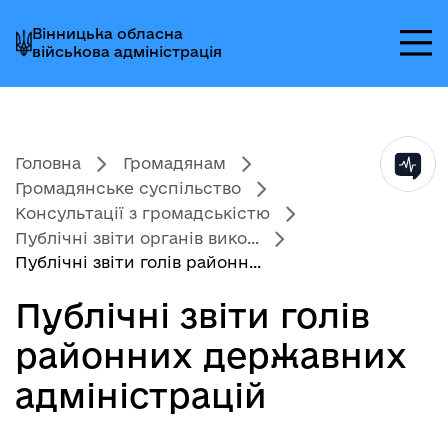
Перейти
Перейти
Перейти
Вінницька обласна
до
до
до
військова адміністрація
головного
головного
головного
меню
вмісту
колонтитула
Головна
Громадянам
Громадянське суспільство
Консультації з громадськістю
Публічні звіти органів вико...
Публічні звіти голів районн...
Публічні звіти голів
районних державних
адміністрацій