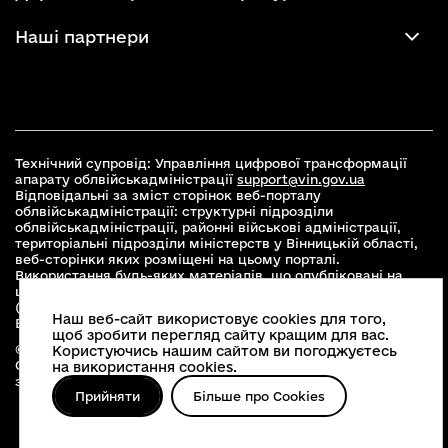
Наші партнери
Технічний супровід: Управління цифрової трансформації
апарату облвійськадміністрації
support@vin.gov.ua
Відповідальні за зміст сторінок веб-порталу
облвійськадміністрації: структурні підрозділи
облвійськадміністрації, районні військові адміністрації,
територіальні підрозділи міністерств у Вінницькій області,
веб-сторінки яких розміщені на цьому порталі.
Використання будь-яких матеріалів, що опубліковані на
цьому сайті, дозволяється при умові зазначення посилання
(для інтернет-видань - гіперпосилання) на офіційний сайт
Наш веб-сайт використовує cookies для того,
Вінницької облвійськадміністрації
www.vin.gov.ua
.
щоб зробити перегляд сайту кращим для вас.
© 2026 Весь контент доступний за ліцензією Creative
Користуючись нашим сайтом ви погоджуєтесь
Commons Attribution 4.0 International license, якщо не
на використання cookies.
зазначено інше
Прийняти
Більше про Cookies