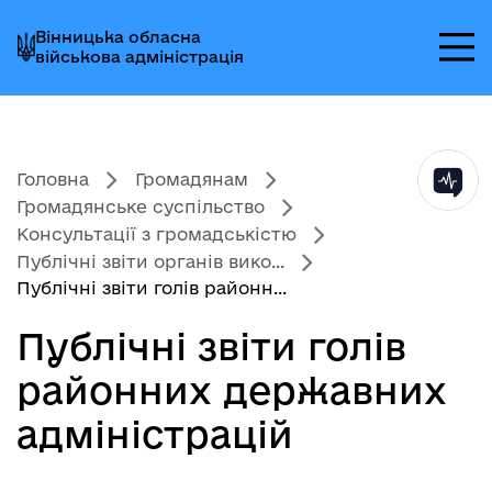
Перейти
Перейти
Перейти
Вінницька обласна
до
до
до
військова адміністрація
головного
головного
головного
меню
вмісту
колонтитула
Головна
Громадянам
Громадянське суспільство
Консультації з громадськістю
Публічні звіти органів вико...
Публічні звіти голів районн...
Публічні звіти голів
районних державних
адміністрацій