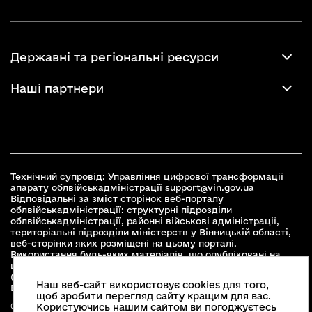
Державні та регіональні ресурси
Наші партнери
Технічний супровід: Управління цифрової трансформації
апарату облвійськадміністрації
support@vin.gov.ua
Відповідальні за зміст сторінок веб-порталу
облвійськадміністрації: структурні підрозділи
облвійськадміністрації, районні військові адміністрації,
територіальні підрозділи міністерств у Вінницькій області,
веб-сторінки яких розміщені на цьому порталі.
Використання будь-яких матеріалів, що опубліковані на
цьому сайті, дозволяється при умові зазначення посилання
(для інтернет-видань - гіперпосилання) на офіційний сайт
Наш веб-сайт використовує cookies для того,
Вінницької облвійськадміністрації
www.vin.gov.ua
.
щоб зробити перегляд сайту кращим для вас.
© 2026 Весь контент доступний за ліцензією Creative
Користуючись нашим сайтом ви погоджуєтесь