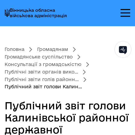
Перейти
Перейти
Перейти
Вінницька обласна
до
до
до
військова адміністрація
головного
головного
головного
меню
вмісту
колонтитула
Головна
Громадянам
Громадянське суспільство
Консультації з громадськістю
Публічні звіти органів вико...
Публічні звіти голів районн...
Публічний звіт голови Калин...
Публічний звіт голови
Калинівської районної
державної