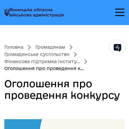
Перейти
Перейти
Перейти
Вінницька обласна
до
до
до
військова адміністрація
головного
головного
головного
меню
вмісту
колонтитула
Головна
Громадянам
Громадянське суспільство
Фінансова підтримка інститу...
Оголошення про проведення к...
Оголошення про
проведення конкурсу