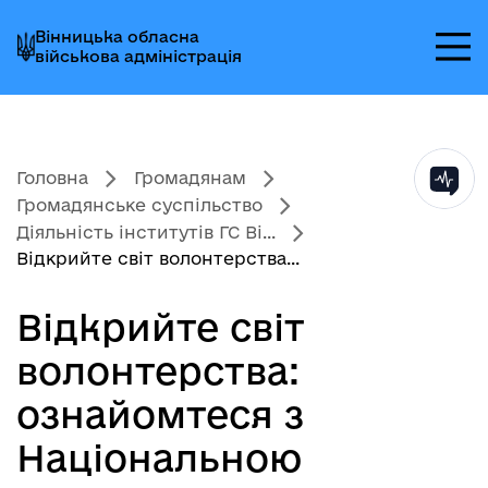
Перейти
Перейти
Перейти
Вінницька обласна
до
до
до
військова адміністрація
головного
головного
головного
меню
вмісту
колонтитула
Головна
Громадянам
Громадянське суспільство
Діяльність інститутів ГС Ві...
Відкрийте світ волонтерства...
Відкрийте світ
волонтерства:
ознайомтеся з
Національною