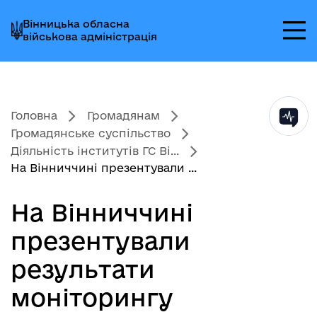
Перейти
Перейти
Перейти
Вінницька обласна
до
до
до
військова адміністрація
головного
головного
головного
меню
вмісту
колонтитула
Головна
Громадянам
Громадянське суспільство
Діяльність інститутів ГС Ві...
На Вінниччині презентували ...
На Вінниччині
презентували
результати
моніторингу