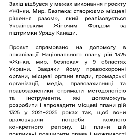
Захід відбувся у межах виконання проєкту
«Жінки. Мир. Безпека: створюємо місцеві
рішення разом», який реалізовується
Українським Жіночим Фондом за
підтримки Уряду Канади.
Проєкт спрямовано на допомогу в
локалізації Національного плану дій 1325
«Жінки, мир, безпека» у 9 областях
України. Завдяки йому правоохоронні
органи, місцеві органи влади, громадські
організації, медіа, правозахисниці та
правозахисники отримали методологією
та інструменти, які допоможуть
розробити і впровадити місцеві плани дій
1325 у 2021–2025 роках так, щоб вони
враховували потреби кожного
конкретного регіону. Ці плани дій
покликані розширити права і можливості