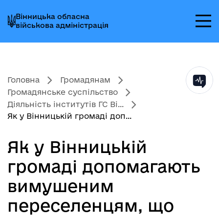
Перейти
Перейти
Перейти
Вінницька обласна
до
до
до
військова адміністрація
головного
головного
головного
меню
вмісту
колонтитула
Головна
Громадянам
Громадянське суспільство
Діяльність інститутів ГС Ві...
Як у Вінницькій громаді доп...
Як у Вінницькій
громаді допомагають
вимушеним
переселенцям, що