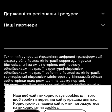
Державні та регіональні ресурси
Наші партнери
Технічний супровід: Управління цифрової трансформації
апарату облвійськадміністрації
support@vin.gov.ua
Відповідальні за зміст сторінок веб-порталу
облвійськадміністрації: структурні підрозділи
облвійськадміністрації, районні військові адміністрації,
територіальні підрозділи міністерств у Вінницькій області,
веб-сторінки яких розміщені на цьому порталі.
Використання будь-яких матеріалів, що опубліковані на
цьому сайті, дозволяється при умові зазначення посилання
(для інтернет-видань - гіперпосилання) на офіційний сайт
Наш веб-сайт використовує cookies для того,
Вінницької облвійськадміністрації
www.vin.gov.ua
.
щоб зробити перегляд сайту кращим для вас.
© 2026 Весь контент доступний за ліцензією Creative
Користуючись нашим сайтом ви погоджуєтесь
Commons Attribution 4.0 International license, якщо не
на використання cookies.
зазначено інше