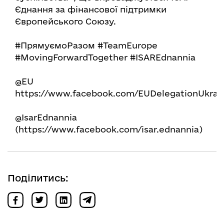
Єднання за фінансової підтримки
Європейського Союзу.
#ПрямуємоРазом #TeamEurope
#MovingForwardTogether #ISAREdnannia
@EU
https://www.facebook.com/EUDelegationUkrai
@IsarEdnannia
(https://www.facebook.com/isar.ednannia)
Поділитись: