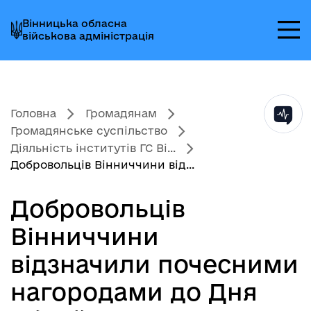
Перейти
Перейти
Перейти
Вінницька обласна
до
до
до
військова адміністрація
головного
головного
головного
меню
вмісту
колонтитула
Головна
Громадянам
Громадянське суспільство
Діяльність інститутів ГС Ві...
Добровольців Вінниччини від...
Добровольців
Вінниччини
відзначили почесними
нагородами до Дня