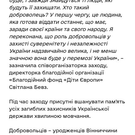
буде, і завжди знайдуться ті люди, які
будуть її захищати. Хто такий
доброволець? У першу чергу, це людина,
яка готова віддати останнє, що має,
заради своєї країни та свого народу. Я
переконана, що роль добровольців у
захисті суверенітету і незалежності
України надзвичайно велика, і не менш
значною вона буде у перемозі України
», –
зазначила співорганізаторка заходу,
директорка благодійної організації
«Благодійний фонд «Діти Європи»
Світлана Бевз.
Під час заходу присутні вшанувати пам'ять
усіх загиблих захисників Української
держави хвилиною мовчання.
Добровольців – уродженців Вінниччини