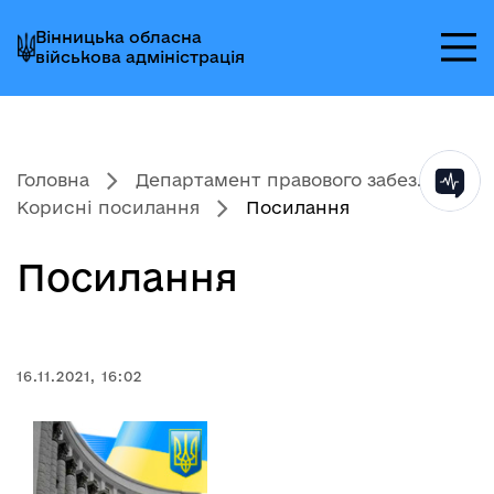
Перейти
Перейти
Перейти
Вінницька обласна
до
до
до
військова адміністрація
головного
головного
головного
меню
вмісту
колонтитула
Головна
Департамент правового забез...
Корисні посилання
Посилання
Посилання
16.11.2021, 16:02