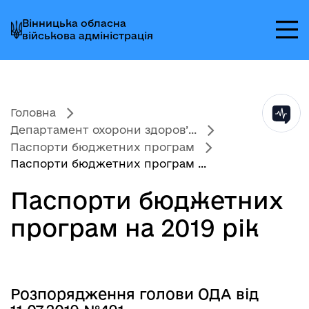
Перейти
Перейти
Перейти
Вінницька обласна
до
до
до
військова адміністрація
головного
головного
головного
меню
вмісту
колонтитула
Головна
Департамент охорони здоров’...
Паспорти бюджетних програм
Паспорти бюджетних програм ...
Паспорти бюджетних
програм на 2019 рік
Розпорядження голови ОДА від