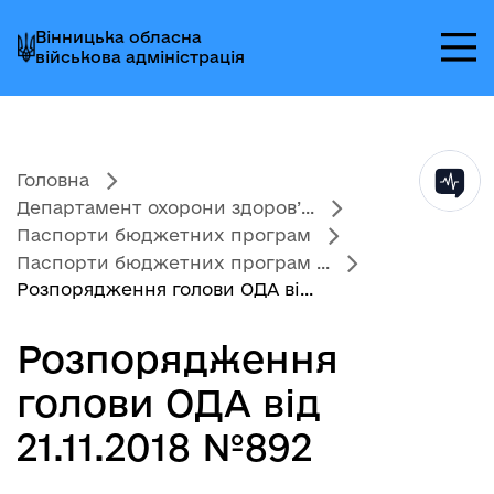
Перейти
Перейти
Перейти
Вінницька обласна
до
до
до
військова адміністрація
головного
головного
головного
меню
вмісту
колонтитула
Головна
Департамент охорони здоров’...
Паспорти бюджетних програм
Паспорти бюджетних програм ...
Розпорядження голови ОДА ві...
Розпорядження
голови ОДА від
21.11.2018 №892