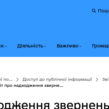
Пош
ги
Діяльність
Важливо
Грома
 по...
Доступ до публічної інформації
Зв
іт про надходження зверне...
ходження звернень