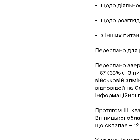
- щодо діяльнос
- щодо розгляду
- з інших питань
Переслано для 
Переслано звер
– 67 (68%). З н
військовій адмін
відповідей на О
інформаційної п
Протягом ІІІ кв
Вінницької обла
що складає – 12