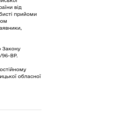
ійської
аїни від
обисті прийоми
вом
аявники,
о Закону
/96-ВР.
постійному
ицької обласної