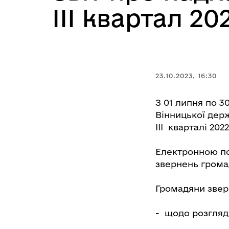
ІІІ квартал 20
23.10.2023, 16:30
З 01 липня по 3
Вінницької держ
ІІІ кварталі 20
Електронною по
звернень грома
Громадяни звер
- щодо розгляду