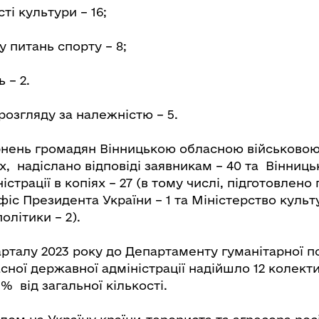
ті культури – 16;
 питань спорту – 8;
 – 2.
розгляду за належністю – 5.
нень громадян Вінницькою обласною військовою
их, надіслано відповіді заявникам – 40 та Вінниць
істрації в копіях – 27 (в тому числі, підготовлено
фіс Президента України – 1 та Міністерство культ
олітики – 2).
арталу 2023 року до Департаменту гуманітарної п
сної державної адміністрації надійшло 12 колект
 % від загальної кількості.