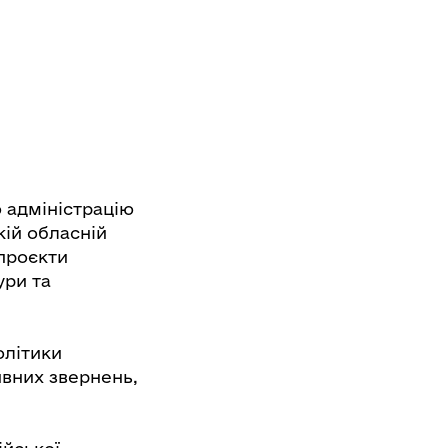
 адміністрацію
кій обласній
 проєкти
ури та
олітики
ивних звернень,