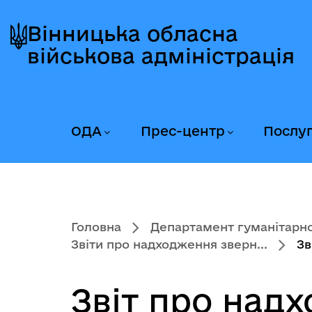
Перейти
Перейти
Перейти
до
до
до
Вінницька обласна
головного
головного
головного
військова адміністрація
меню
вмісту
колонтитула
ОДА
Прес-центр
Послу
Головна
Департамент гуманітарної
Звіти про надходження зверн...
Зв
Звіт про над