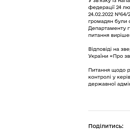
У зв’язку із на
федерації 24 лю
24.02.2022 №64/
громадян були о
Департаменту г
питання виріше
Відповіді на з
України «Про з
Питання щодо р
контролі у кері
державної адмін
Поділитись: