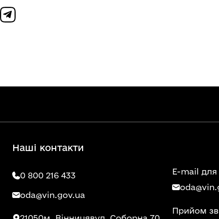
Наші контакти
E-mail для
0 800 216 433
oda@vin.
oda@vin.gov.ua
Прийом зв
21050
м. Вінниця
вул. Соборна 70