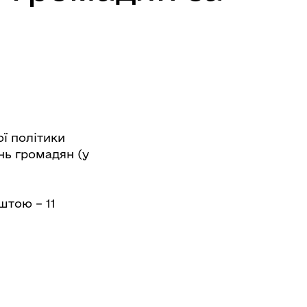
ї політики
нь громадян (у
штою – 11