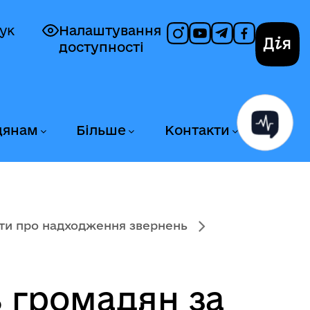
ук
Налаштування
доступності
Дія
дянам
Більше
Контакти
іти про надходження звернень
 громадян за