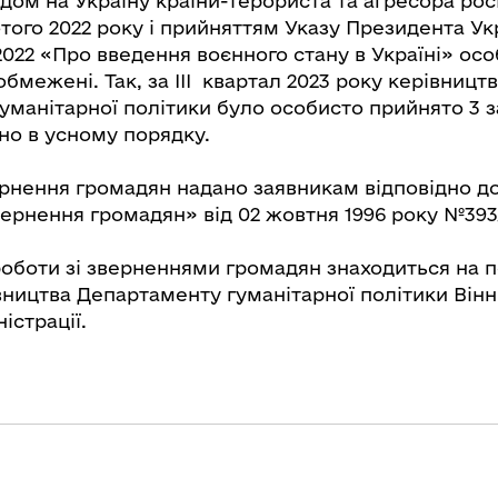
падом на Україну країни-терориста та агресора рос
того 2022 року і прийняттям Указу Президента Укр
2022 «Про введення воєнного стану в Україні» ос
бмежені. Так, за ІІІ квартал 2023 року керівницт
уманітарної політики було особисто прийнято 3 з
но в усному порядку.
вернення громадян надано заявникам відповідно д
вернення громадян» від 02 жовтня 1996 року №393
оботи зі зверненнями громадян знаходиться на 
вництва Департаменту гуманітарної політики Вінн
істрації.