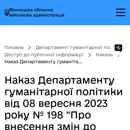
Перейти
Перейти
Перейти
Вінницька обласна
до
до
до
військова адміністрація
головного
головного
головного
меню
вмісту
колонтитула
Головна
Департамент гуманітарної по...
Доступ до публічної інформації
Накази
Наказ Департаменту гуманіта...
Наказ Департаменту
гуманітарної політики
від 08 вересня 2023
року № 198 "Про
внесення змін до