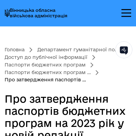
Перейти
Перейти
Перейти
Вінницька обласна
до
до
до
військова адміністрація
головного
головного
головного
меню
вмісту
колонтитула
Головна
Департамент гуманітарної по...
Доступ до публічної інформації
Паспорти бюджетних програм
Паспорти бюджетних програм ...
Про затвердження паспортів ...
Про затвердження
паспортів бюджетних
прoграм на 2023 рiк у
новій редакції