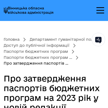
Перейти
Перейти
Перейти
Вінницька обласна
до
до
до
військова адміністрація
головного
головного
головного
меню
вмісту
колонтитула
Головна
Департамент гуманітарної по...
Доступ до публічної інформації
Паспорти бюджетних програм
Паспорти бюджетних програм ...
Про затвердження паспортів ...
Про затвердження
паспортів бюджетних
прoграм на 2023 рiк у
новій редакції