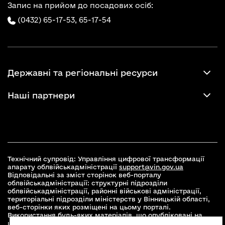
Запис на прийом до посадових осіб:
(0432) 65-17-53,
65-17-54
Державні та регіональні ресурси
Наші партнери
Технічний супровід: Управління цифрової трансформації
апарату облвійськадміністрації
support@vin.gov.ua
Відповідальні за зміст сторінок веб-порталу
облвійськадміністрації: структурні підрозділи
облвійськадміністрації, районні військові адміністрації,
територіальні підрозділи міністерств у Вінницькій області,
веб-сторінки яких розміщені на цьому порталі.
Використання будь-яких матеріалів, що опубліковані на
цьому сайті, дозволяється при умові зазначення посилання