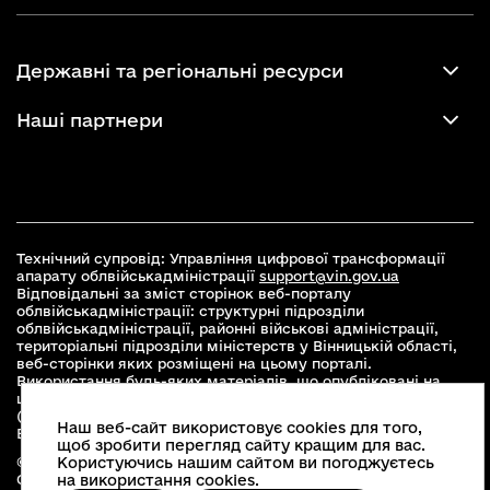
Державні та регіональні ресурси
Наші партнери
Технічний супровід: Управління цифрової трансформації
апарату облвійськадміністрації
support@vin.gov.ua
Відповідальні за зміст сторінок веб-порталу
облвійськадміністрації: структурні підрозділи
облвійськадміністрації, районні військові адміністрації,
територіальні підрозділи міністерств у Вінницькій області,
веб-сторінки яких розміщені на цьому порталі.
Використання будь-яких матеріалів, що опубліковані на
цьому сайті, дозволяється при умові зазначення посилання
(для інтернет-видань - гіперпосилання) на офіційний сайт
Наш веб-сайт використовує cookies для того,
Вінницької облвійськадміністрації
www.vin.gov.ua
.
щоб зробити перегляд сайту кращим для вас.
© 2026 Весь контент доступний за ліцензією Creative
Користуючись нашим сайтом ви погоджуєтесь
Commons Attribution 4.0 International license, якщо не
на використання cookies.