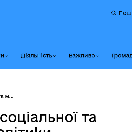
Пош
ги
Діяльність
Важливо
Грома
 м...
соціальної та