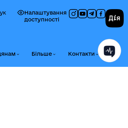
ук
Налаштування
доступності
Дія
дянам
Більше
Контакти