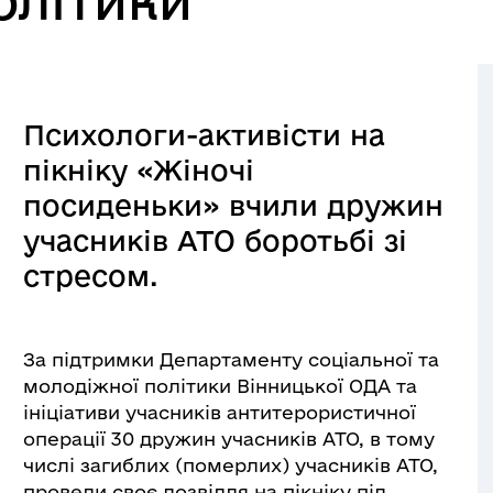
олітики
Психологи-активісти на
пікніку «Жіночі
посиденьки» вчили дружин
учасників АТО боротьбі зі
стресом.
За підтримки Департаменту соціальної та
молодіжної політики Вінницької ОДА та
ініціативи учасників антитерористичної
операції 30 дружин учасників АТО, в тому
числі загиблих (померлих) учасників АТО,
провели своє дозвілля на пікніку під