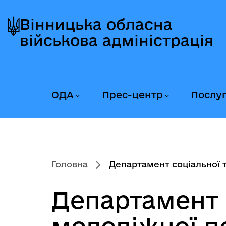
Перейти
Перейти
Перейти
до
до
до
Вінницька обласна
головного
головного
головного
військова адміністрація
меню
вмісту
колонтитула
ОДА
Прес-центр
Послу
Головна
Департамент соціальної та
Департамент 