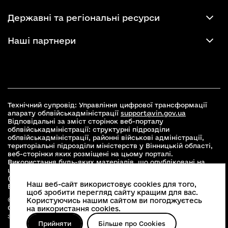
Державні та регіональні ресурси
Наші партнери
Технічний супровід: Управління цифрової трансформації
апарату облвійськадміністрації
support@vin.gov.ua
Відповідальні за зміст сторінок веб-порталу
облвійськадміністрації: структурні підрозділи
облвійськадміністрації, районні військові адміністрації,
територіальні підрозділи міністерств у Вінницькій області,
веб-сторінки яких розміщені на цьому порталі.
Використання будь-яких матеріалів, що опубліковані на
цьому сайті, дозволяється при умові зазначення посилання
(для інтернет-видань - гіперпосилання) на офіційний сайт
Наш веб-сайт використовує cookies для того,
Вінницької облвійськадміністрації
www.vin.gov.ua
.
щоб зробити перегляд сайту кращим для вас.
© 2026 Весь контент доступний за ліцензією Creative
Користуючись нашим сайтом ви погоджуєтесь
Commons Attribution 4.0 International license, якщо не
на використання cookies.
зазначено інше
Прийняти
Більше про Cookies