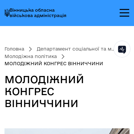
Перейти
Перейти
Перейти
Вінницька обласна
до
до
до
військова адміністрація
головного
головного
головного
меню
вмісту
колонтитула
Головна
Департамент соціальної та м...
Молодіжна політика
МОЛОДІЖНИЙ КОНГРЕС ВІННИЧЧИНИ
МОЛОДІЖНИЙ
КОНГРЕС
ВІННИЧЧИНИ