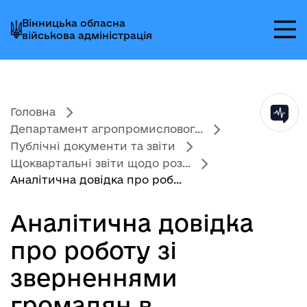
Перейти
Перейти
Перейти
Вінницька обласна
до
до
до
військова адміністрація
головного
головного
головного
меню
вмісту
колонтитула
Головна
Департамент агропромисловог...
Публічні документи та звіти
Щоквартальні звіти щодо роз...
Аналітична довідка про роб...
Аналітична довідка
про роботу зі
зверненнями
громадян в