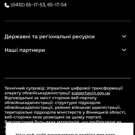
(0432) 65-17-53,
65-17-54
Державні та регіональні ресурси
Наші партнери
Технічний супровід: Управління цифрової трансформації
апарату облвійськадміністрації
support@vin.gov.ua
Відповідальні за зміст сторінок веб-порталу
облвійськадміністрації: структурні підрозділи
облвійськадміністрації, районні військові адміністрації,
територіальні підрозділи міністерств у Вінницькій області,
веб-сторінки яких розміщені на цьому порталі.
Використання будь-яких матеріалів, що опубліковані на
цьому сайті, дозволяється при умові зазначення посилання
(для інтернет-видань - гіперпосилання) на офіційний сайт