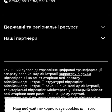
(0432) 65-17-53,
65-17-54
Державні та регіональні ресурси
Наші партнери
Технічний супровід: Управління цифрової трансформації
апарату облвійськадміністрації
support@vin.gov.ua
Відповідальні за зміст сторінок веб-порталу
облвійськадміністрації: структурні підрозділи
облвійськадміністрації, районні військові адміністрації,
територіальні підрозділи міністерств у Вінницькій області,
веб-сторінки яких розміщені на цьому порталі.
Використання будь-яких матеріалів, що опубліковані на
цьому сайті, дозволяється при умові зазначення посилання
(для інтернет-видань - гіперпосилання) на офіційний сайт
Наш веб-сайт використовує cookies для того,
Вінницької облвійськадміністрації
www.vin.gov.ua
.