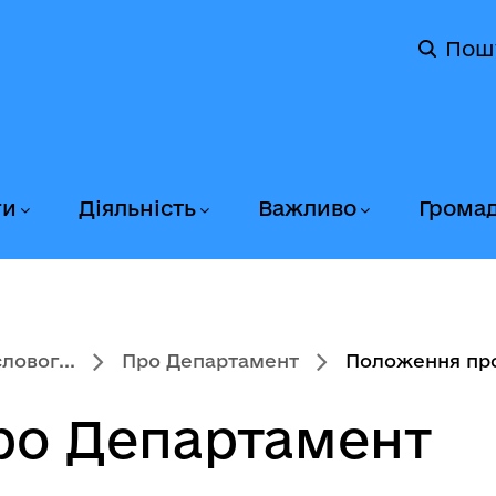
Пош
ги
Діяльність
Важливо
Грома
овог...
Про Департамент
Положення пр
ро Департамент