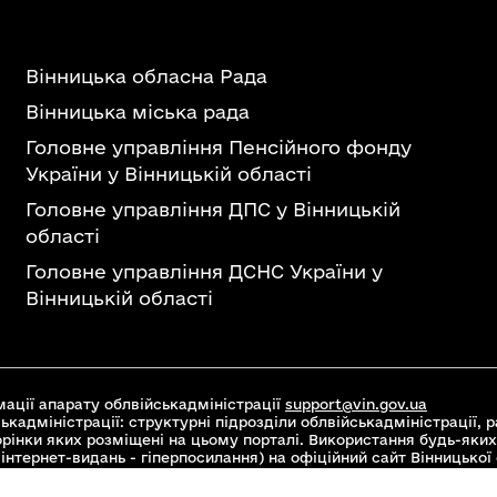
Вінницька обласна Рада
Вінницька міська рада
Головне управління Пенсійного фонду
України у Вінницькій області
Головне управління ДПС у Вінницькій
області
Головне управління ДСНС України у
Вінницькій області
ації апарату облвійськадміністрації
support@vin.gov.ua
ькадміністрації: структурні підрозділи облвійськадміністрації, ра
торінки яких розміщені на цьому порталі. Використання будь-яких
інтернет-видань - гіперпосилання) на офіційний сайт Вінницької
 Commons Attribution 4.0 International license, якщо не зазначен