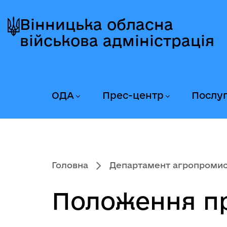
Перейти
Перейти
Перейти
до
до
до
Вінницька обласна
головного
головного
головного
військова адміністрація
меню
вмісту
колонтитула
ОДА
Прес-центр
Послу
Головна
Департамент агропромисл
Положення п