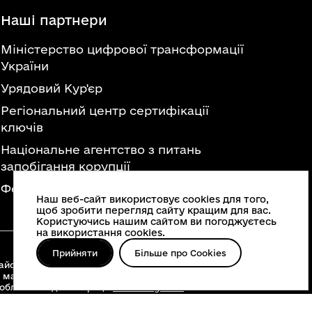
Наші партнери
Міністерство цифрової трансформації
України
Урядовий Кур'єр
Регіональний центр сертифікації
ключів
Національне агентство з питань
запобігання корупції
Федерація професійних спілок України
Наш веб-сайт використовує cookies для того,
щоб зробити перегляд сайту кращим для вас.
Користуючись нашим сайтом ви погоджуєтесь
на використання cookies.
Прийняти
Більше про Cookies
йонні військові адміністрації, територіальні
 матеріалів, що опубліковані на цьому сайті,
 облвійськадміністрації
www.vin.gov.ua
.
о інше