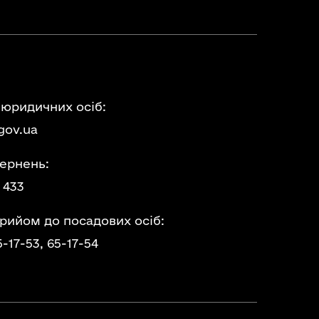
 юридичних осіб:
gov.ua
ернень:
 433
прийом до посадових осіб:
5-17-53,
65-17-54