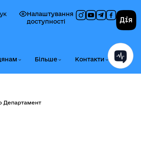
ук
Налаштування
доступності
Дія
дянам
Більше
Контакти
о Департамент