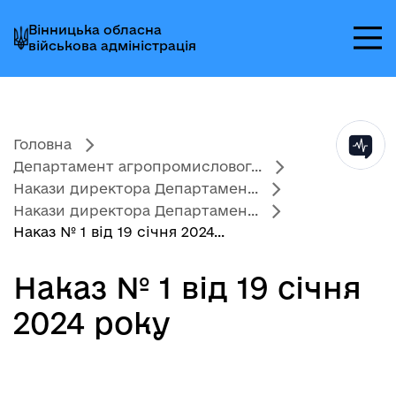
Перейти
Перейти
Перейти
Вінницька обласна
до
до
до
військова адміністрація
головного
головного
головного
меню
вмісту
колонтитула
Головна
Департамент агропромисловог...
Накази директора Департамен...
Накази директора Департамен...
Наказ № 1 від 19 січня 2024...
Наказ № 1 від 19 січня
2024 року