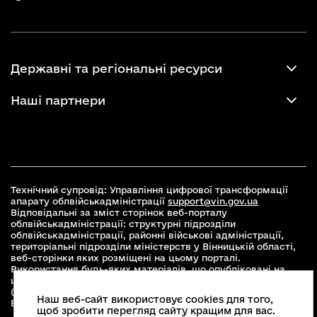
Державні та регіональні ресурси
Наші партнери
Технічний супровід: Управління цифрової трансформації
апарату облвійськадміністрації
support@vin.gov.ua
Відповідальні за зміст сторінок веб-порталу
облвійськадміністрації: структурні підрозділи
облвійськадміністрації, районні військові адміністрації,
територіальні підрозділи міністерств у Вінницькій області,
веб-сторінки яких розміщені на цьому порталі.
Використання будь-яких матеріалів, що опубліковані на
цьому сайті, дозволяється при умові зазначення посилання
(для інтернет-видань - гіперпосилання) на офіційний сайт
Наш веб-сайт використовує cookies для того,
Вінницької облвійськадміністрації
www.vin.gov.ua
.
щоб зробити перегляд сайту кращим для вас.