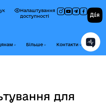
ук
Налаштування
доступності
Дія
дянам
Більше
Контакти
ьтування для