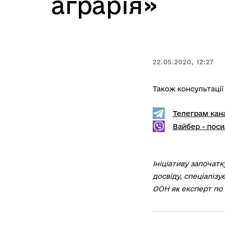
аграрія»
22.05.2020, 12:27
Також консультації 
Телеграм кан
Вайбер - пос
Ініціативу започат
досвіду, спеціалізу
ООН як експерт по 