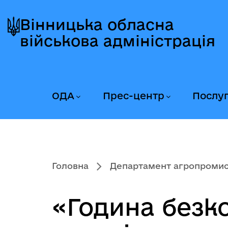
Перейти
Перейти
Перейти
до
до
до
Вінницька обласна
головного
головного
головного
військова адміністрація
меню
вмісту
колонтитула
ОДА
Прес-центр
Послу
Головна
Департамент агропромисл
«Година безк