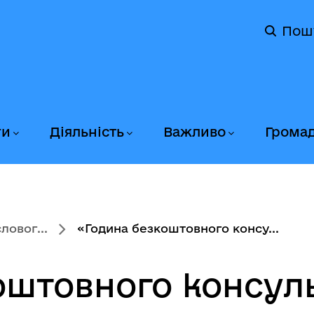
Пош
ги
Діяльність
Важливо
Грома
овог...
«Година безкоштовного консу...
оштовного консул