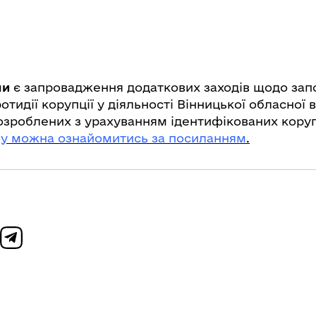
ми
є запровадження додаткових заходів щодо запо
отидії корупції у діяльності Вінницької обласної 
розроблених з урахуванням ідентифікованих коруп
зу можна ознайомитись за посиланням
.