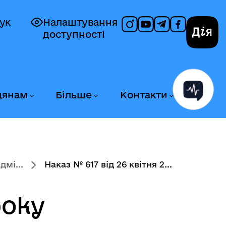
ук
Налаштування
доступності
Дія
дянам
Більше
Контакти
мі...
Наказ № 617 від 26 квітня 2...
року