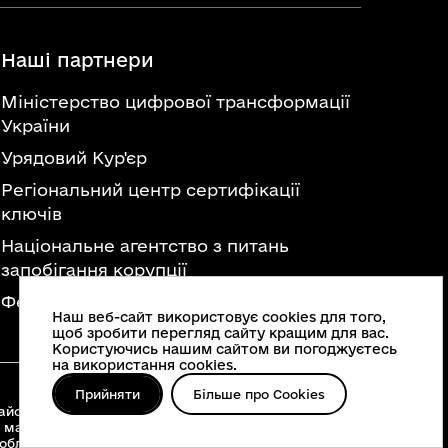
Наші партнери
Міністерство цифрової трансформації
України
Урядовий Кур'єр
Регіональний центр сертифікації
ключів
Національне агентство з питань
запобігання корупції
Федерація професійних спілок України
Наш веб-сайт використовує cookies для того,
щоб зробити перегляд сайту кращим для вас.
Користуючись нашим сайтом ви погоджуєтесь
на використання cookies.
Прийняти
Більше про Cookies
йонні військові адміністрації, територіальні
 матеріалів, що опубліковані на цьому сайті,
 облвійськадміністрації
www.vin.gov.ua
.