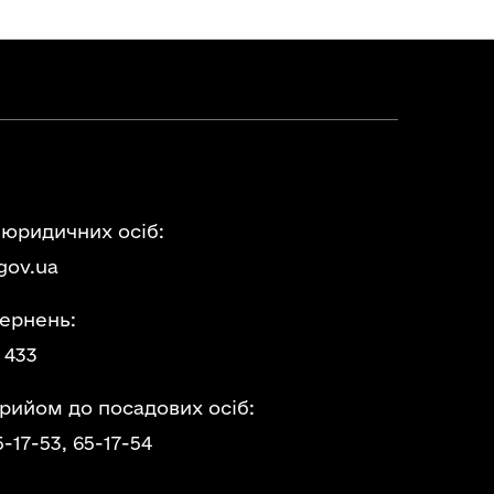
 юридичних осіб:
gov.ua
ернень:
 433
прийом до посадових осіб:
5-17-53,
65-17-54