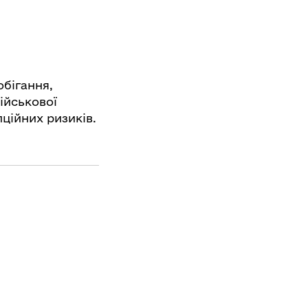
бігання,
військової
ційних ризиків.