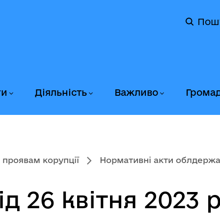
Пош
ги
Діяльність
Важливо
Грома
 проявам корупції
Нормативні акти облдержад
ід 26 квітня 2023 