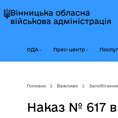
Перейти
Перейти
Перейти
до
до
до
Вінницька обласна
головного
головного
головного
військова адміністрація
меню
вмісту
колонтитула
ОДА
Прес-центр
Послу
Головна
Важливо
Запобігання
Наказ № 617 в