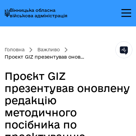
Перейти
Перейти
Перейти
Вінницька обласна
до
до
до
військова адміністрація
головного
головного
головного
меню
вмісту
колонтитула
Головна
Важливо
Проєкт GIZ презентував онов...
Проєкт GIZ
презентував оновлену
редакцію
методичного
посібника по