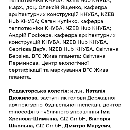
теплотехніки КНУБА, NZEB Hub КНУБА;
к.арх., доц. Олексій Ященко, кафедра
архітектурних конструкцій КНУБА, NZEB
Hub КНУБА; Євген Кулінко, кафедра
теплотехніки КНУБА, NZEB Hub КНУБА;
Андрій Посікера, кафедра архітектурних
конструкцій КНУБА, NZEB Hub КНУБА,
Сергієва Дар'я, NZEB Hub КНУБА. Світлана
Берзіна, ВГО Жива планета; Світлана
Перминова, Центр екологічної
сертифікації та маркування ВГО Жива
планета.
Редакторська колегія:
к.т.н. Наталія
Дюжилова
,
заступник голови Державної
архітектурно-будівельної інспекції, доктор
філософії з публічного управління
Іма
Хренова-Шимкіна
,
GIZ GmbH,
Вікторія
Школьна
,
GIZ GmbH,
Дмитро Марусич
,