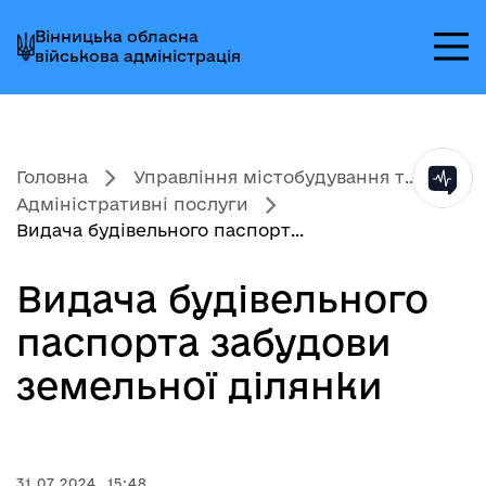
Перейти
Перейти
Перейти
Вінницька обласна
до
до
до
військова адміністрація
головного
головного
головного
меню
вмісту
колонтитула
Головна
Управління містобудування т...
Адміністративні послуги
Видача будівельного паспорт...
Видача будівельного
паспорта забудови
земельної ділянки
31.07.2024, 15:48