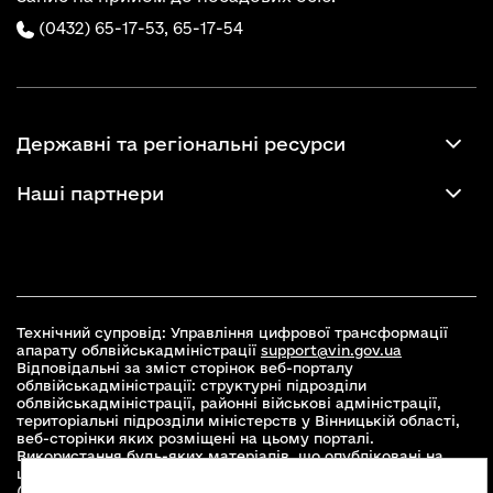
(0432) 65-17-53,
65-17-54
Державні та регіональні ресурси
Наші партнери
Технічний супровід: Управління цифрової трансформації
апарату облвійськадміністрації
support@vin.gov.ua
Відповідальні за зміст сторінок веб-порталу
облвійськадміністрації: структурні підрозділи
облвійськадміністрації, районні військові адміністрації,
територіальні підрозділи міністерств у Вінницькій області,
веб-сторінки яких розміщені на цьому порталі.
Використання будь-яких матеріалів, що опубліковані на
цьому сайті, дозволяється при умові зазначення посилання
(для інтернет-видань - гіперпосилання) на офіційний сайт