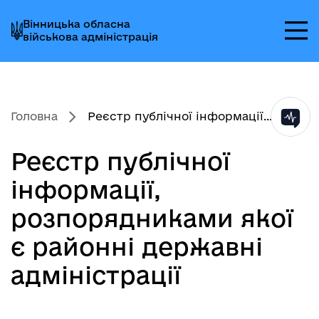
Перейти
Перейти
Перейти
Вінницька обласна
до
до
до
військова адміністрація
головного
головного
головного
меню
вмісту
колонтитула
Головна
Реєстр публічної інформації...
Реєстр публічної
інформації,
розпорядниками якої
є районні державні
адміністрації