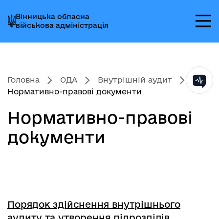
Перейти
Перейти
Перейти
Вінницька обласна
до
до
до
військова адміністрація
головного
головного
головного
меню
вмісту
колонтитула
Головна
ОДА
Внутрішній аудит
Нормативно-правові документи
Нормативно-правові
документи
Порядок здійснення внутрішнього
аудиту та утворення підрозділів