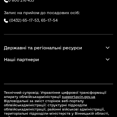
0 800 216 433
Запис на прийом до посадових осіб:
(0432) 65-17-53,
65-17-54
Державні та регіональні ресурси
Наші партнери
Технічний супровід: Управління цифрової трансформації
апарату облвійськадміністрації
support@vin.gov.ua
Відповідальні за зміст сторінок веб-порталу
облвійськадміністрації: структурні підрозділи
облвійськадміністрації, районні військові адміністрації,
територіальні підрозділи міністерств у Вінницькій області,